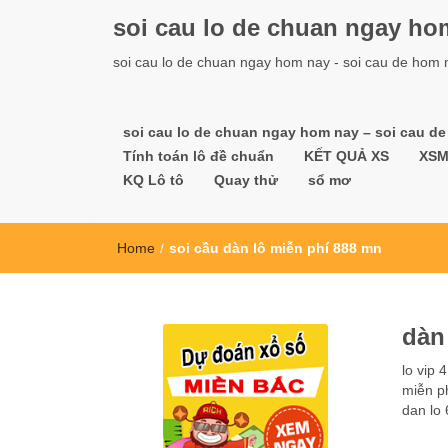
soi cau lo de chuan ngay ho
soi cau lo de chuan ngay hom nay - soi cau de hom 
soi cau lo de chuan ngay hom nay – soi cau d
Tính toán lô đề chuẩn
KẾT QUẢ XS
XS
KQ Lô tô
Quay thử
sổ mơ
Home
/
soi cầu dàn lô miễn phí 888 mn
dàn
lo vip 
miễn ph
dan lo