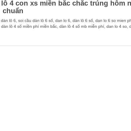
 lô 4 con xs miền bắc chắc trúng hôm 
u chuẩn
 dàn lô 6, soi cầu dàn lô 6 số, dan lo 6, dàn lô 6 số, dan lo 6 so mien p
, dàn lô 4 số miền phí miền bắc, dàn lô 4 số mb miễn phí, dan lo 4 so, 