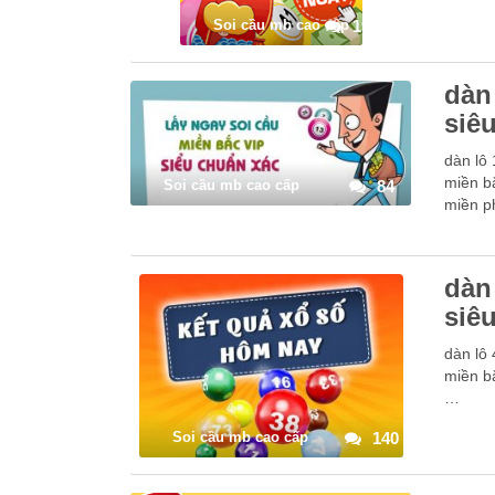
Soi cầu mb cao cấp
199
dàn
siê
dàn lô 
miền bắ
Soi cầu mb cao cấp
84
miền p
dàn
siê
dàn lô 
miền bắ
…
Soi cầu mb cao cấp
140