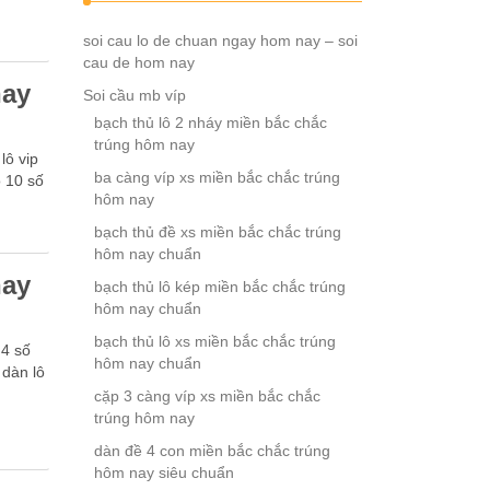
soi cau lo de chuan ngay hom nay – soi
cau de hom nay
nay
Soi cầu mb víp
bạch thủ lô 2 nháy miền bắc chắc
trúng hôm nay
lô vip
ba càng víp xs miền bắc chắc trúng
ô 10 số
hôm nay
bạch thủ đề xs miền bắc chắc trúng
hôm nay chuẩn
nay
bạch thủ lô kép miền bắc chắc trúng
hôm nay chuẩn
bạch thủ lô xs miền bắc chắc trúng
 4 số
hôm nay chuẩn
 dàn lô
cặp 3 càng víp xs miền bắc chắc
trúng hôm nay
dàn đề 4 con miền bắc chắc trúng
hôm nay siêu chuẩn