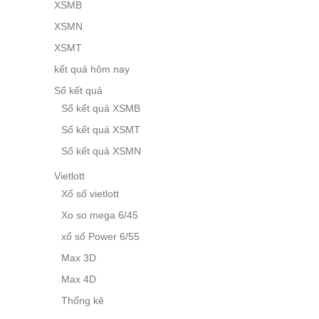
XSMB
XSMN
XSMT
kết quả hôm nay
Sổ kết quả
Sổ kết quả XSMB
Sổ kết quả XSMT
Sổ kết quả XSMN
Vietlott
Xổ số vietlott
Xo so mega 6/45
xổ số Power 6/55
Max 3D
Max 4D
Thống kê