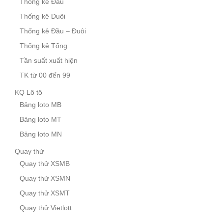
Thống kê Đầu
Thống kê Đuôi
Thống kê Đầu – Đuôi
Thống kê Tổng
Tần suất xuất hiện
TK từ 00 đến 99
KQ Lô tô
Bảng loto MB
Bảng loto MT
Bảng loto MN
Quay thử
Quay thử XSMB
Quay thử XSMN
Quay thử XSMT
Quay thử Vietlott