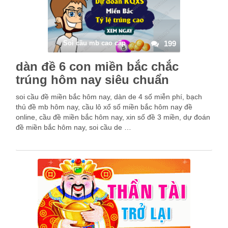
Soi cầu mb cao cấp
199
dàn đề 6 con miền bắc chắc
trúng hôm nay siêu chuẩn
soi cầu đề miền bắc hôm nay, dàn de 4 số miễn phí, bạch
thủ đề mb hôm nay, cầu lô xổ số miền bắc hôm nay đề
online, cầu đề miền bắc hôm nay, xin số đề 3 miền, dự đoán
đề miền bắc hôm nay, soi cầu de …