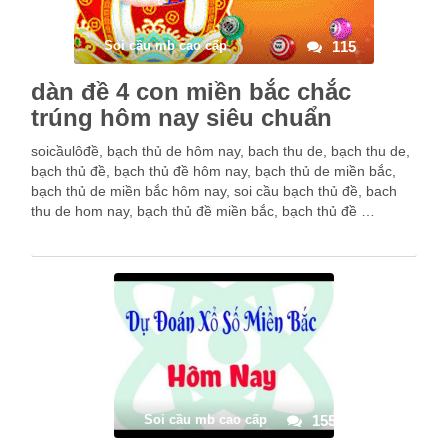
Soi cầu mb cao cấp
115
dàn đề 4 con miền bắc chắc
trúng hôm nay siêu chuẩn
soicầulôđề, bạch thủ de hôm nay, bach thu de, bạch thu de,
bạch thủ đề, bạch thủ đề hôm nay, bạch thủ de miền bắc,
bạch thủ de miền bắc hôm nay, soi cầu bạch thủ đề, bach
thu de hom nay, bạch thủ đề miền bắc, bạch thủ đề …
Soi cầu mb cao cấp
155