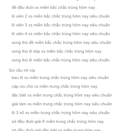
đề đầu đuôi xs miền bắc chắc trúng hôm nay
lô xiên 2 xs miền bắc chắc trúng hôm nay siêu chuẩn
lô xiên 3 xs miền bắc chắc trúng hôm nay siêu chuẩn
lô xiên 4 xs miền bắc chắc trúng hôm nay siêu chuẩn
song thủ đề miền bắc chắc trúng hôm nay siêu chuẩn
song thủ lô kép xs miền bắc chắc trúng hôm nay
song thủ lô miền bắc chắc trúng hôm nay siêu chuẩn
Soi cầu mt víp
bao lô xs miền trung chắc trúng hôm nay siêu chuẩn
cặp xíu chủ xs miền trung chắc trúng hôm nay
đặc biệt xs miền trung chắc trúng hôm nay siêu chuẩn
giải tám xs miền trung chắc trúng hôm nay siêu chuẩn
lô 3 số xs miền trung chắc trúng hôm nay siêu chuẩn
sớ đầu đuôi giải 8 miền trung chắc trúng hôm nay
sớ đầu đuôi giải đặc biệt xs miền trung hôm nay