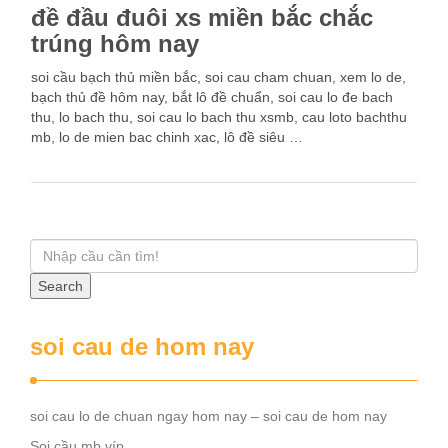
đề đầu đuôi xs miền bắc chắc
trúng hôm nay
soi cầu bạch thủ miền bắc, soi cau cham chuan, xem lo de,
bạch thủ đề hôm nay, bắt lô đề chuẩn, soi cau lo đe bach
thu, lo bach thu, soi cau lo bach thu xsmb, cau loto bachthu
mb, lo de mien bac chinh xac, lô đề siêu …
Search
soi cau de hom nay
soi cau lo de chuan ngay hom nay – soi cau de hom nay
Soi cầu mb víp