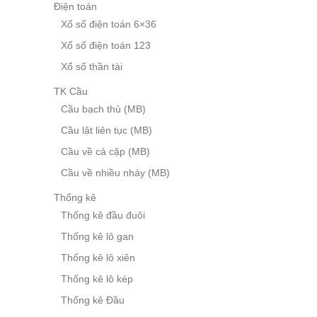
Điện toán
Xổ số điện toán 6×36
Xổ số điện toán 123
Xổ số thần tài
TK Cầu
Cầu bạch thủ (MB)
Cầu lật liên tục (MB)
Cầu về cả cặp (MB)
Cầu về nhiều nháy (MB)
Thống kê
Thống kê đầu đuôi
Thống kê lô gan
Thống kê lô xiên
Thống kê lô kép
Thống kê Đầu