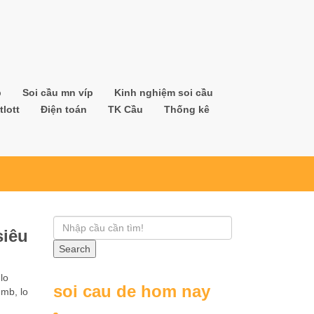
p
Soi cầu mn víp
Kinh nghiệm soi cầu
tlott
Điện toán
TK Cầu
Thống kê
siêu
Search
lo
soi cau de hom nay
 mb, lo