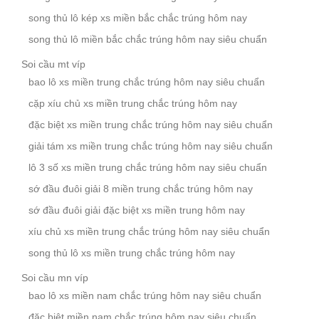
song thủ lô kép xs miền bắc chắc trúng hôm nay
song thủ lô miền bắc chắc trúng hôm nay siêu chuẩn
Soi cầu mt víp
bao lô xs miền trung chắc trúng hôm nay siêu chuẩn
cặp xíu chủ xs miền trung chắc trúng hôm nay
đặc biệt xs miền trung chắc trúng hôm nay siêu chuẩn
giải tám xs miền trung chắc trúng hôm nay siêu chuẩn
lô 3 số xs miền trung chắc trúng hôm nay siêu chuẩn
sớ đầu đuôi giải 8 miền trung chắc trúng hôm nay
sớ đầu đuôi giải đặc biệt xs miền trung hôm nay
xíu chủ xs miền trung chắc trúng hôm nay siêu chuẩn
song thủ lô xs miền trung chắc trúng hôm nay
Soi cầu mn víp
bao lô xs miền nam chắc trúng hôm nay siêu chuẩn
đặc biệt miền nam chắc trúng hôm nay siêu chuẩn