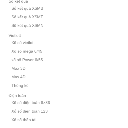
Sổ kết quả
Sổ kết quả XSMB
Sổ kết quả XSMT
Sổ kết quả XSMN
Vietlott
Xổ số vietlott
Xo so mega 6/45
xổ số Power 6/55
Max 3D
Max 4D
Thống kê
Điện toán
Xổ số điện toán 6×36
Xổ số điện toán 123
Xổ số thần tài