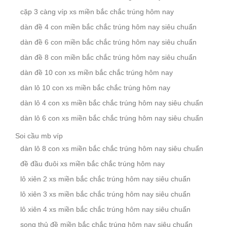
cặp 3 càng víp xs miền bắc chắc trúng hôm nay
dàn đề 4 con miền bắc chắc trúng hôm nay siêu chuẩn
dàn đề 6 con miền bắc chắc trúng hôm nay siêu chuẩn
dàn đề 8 con miền bắc chắc trúng hôm nay siêu chuẩn
dàn đề 10 con xs miền bắc chắc trúng hôm nay
dàn lô 10 con xs miền bắc chắc trúng hôm nay
dàn lô 4 con xs miền bắc chắc trúng hôm nay siêu chuẩn
dàn lô 6 con xs miền bắc chắc trúng hôm nay siêu chuẩn
Soi cầu mb víp
dàn lô 8 con xs miền bắc chắc trúng hôm nay siêu chuẩn
đề đầu đuôi xs miền bắc chắc trúng hôm nay
lô xiên 2 xs miền bắc chắc trúng hôm nay siêu chuẩn
lô xiên 3 xs miền bắc chắc trúng hôm nay siêu chuẩn
lô xiên 4 xs miền bắc chắc trúng hôm nay siêu chuẩn
song thủ đề miền bắc chắc trúng hôm nay siêu chuẩn