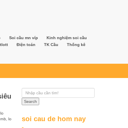
p
Soi cầu mn víp
Kinh nghiệm soi cầu
tlott
Điện toán
TK Cầu
Thống kê
siêu
Search
lo
soi cau de hom nay
 mb, lo