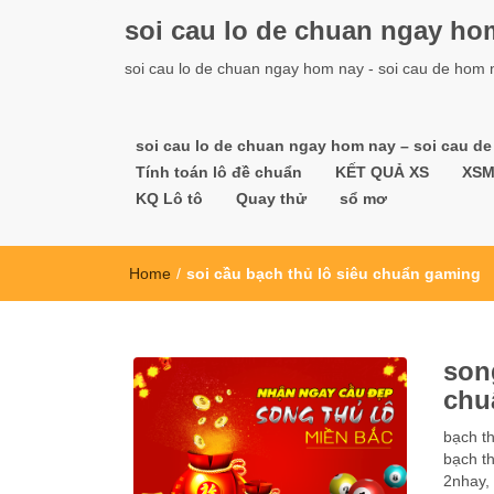
soi cau lo de chuan ngay ho
soi cau lo de chuan ngay hom nay - soi cau de hom 
soi cau lo de chuan ngay hom nay – soi cau d
Tính toán lô đề chuẩn
KẾT QUẢ XS
XS
KQ Lô tô
Quay thử
sổ mơ
Home
/
soi cầu bạch thủ lô siêu chuẩn gaming
son
chu
bạch th
bạch th
2nhay, 