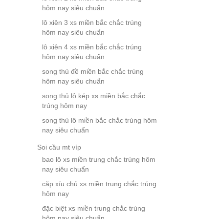
hôm nay siêu chuẩn
lô xiên 3 xs miền bắc chắc trúng
hôm nay siêu chuẩn
lô xiên 4 xs miền bắc chắc trúng
hôm nay siêu chuẩn
song thủ đề miền bắc chắc trúng
hôm nay siêu chuẩn
song thủ lô kép xs miền bắc chắc
trúng hôm nay
song thủ lô miền bắc chắc trúng hôm
nay siêu chuẩn
Soi cầu mt víp
bao lô xs miền trung chắc trúng hôm
nay siêu chuẩn
cặp xíu chủ xs miền trung chắc trúng
hôm nay
đặc biệt xs miền trung chắc trúng
hôm nay siêu chuẩn