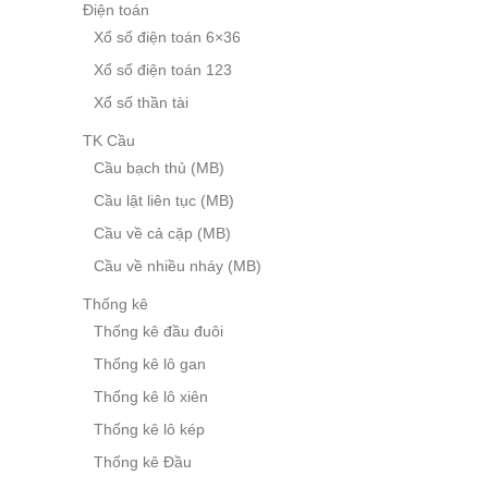
Điện toán
Xổ số điện toán 6×36
Xổ số điện toán 123
Xổ số thần tài
TK Cầu
Cầu bạch thủ (MB)
Cầu lật liên tục (MB)
Cầu về cả cặp (MB)
Cầu về nhiều nháy (MB)
Thống kê
Thống kê đầu đuôi
Thống kê lô gan
Thống kê lô xiên
Thống kê lô kép
Thống kê Đầu