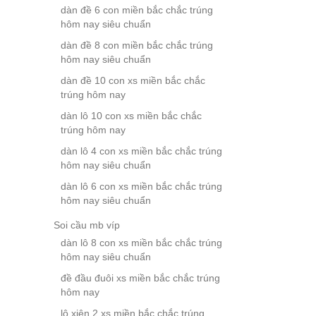
dàn đề 6 con miền bắc chắc trúng
hôm nay siêu chuẩn
dàn đề 8 con miền bắc chắc trúng
hôm nay siêu chuẩn
dàn đề 10 con xs miền bắc chắc
trúng hôm nay
dàn lô 10 con xs miền bắc chắc
trúng hôm nay
dàn lô 4 con xs miền bắc chắc trúng
hôm nay siêu chuẩn
dàn lô 6 con xs miền bắc chắc trúng
hôm nay siêu chuẩn
Soi cầu mb víp
dàn lô 8 con xs miền bắc chắc trúng
hôm nay siêu chuẩn
đề đầu đuôi xs miền bắc chắc trúng
hôm nay
lô xiên 2 xs miền bắc chắc trúng