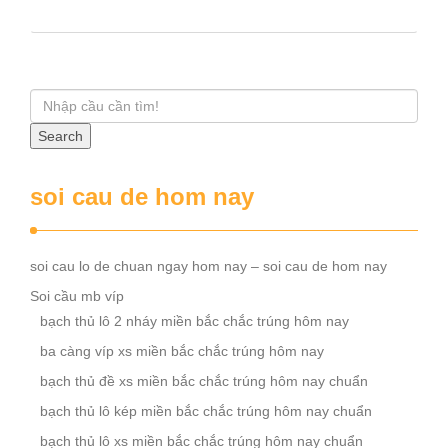
Search
soi cau de hom nay
soi cau lo de chuan ngay hom nay – soi cau de hom nay
Soi cầu mb víp
bạch thủ lô 2 nháy miền bắc chắc trúng hôm nay
ba càng víp xs miền bắc chắc trúng hôm nay
bạch thủ đề xs miền bắc chắc trúng hôm nay chuẩn
bạch thủ lô kép miền bắc chắc trúng hôm nay chuẩn
bạch thủ lô xs miền bắc chắc trúng hôm nay chuẩn