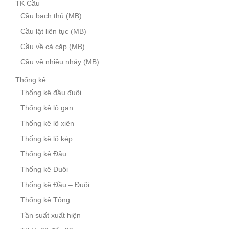
TK Cầu
Cầu bạch thủ (MB)
Cầu lật liên tục (MB)
Cầu về cả cặp (MB)
Cầu về nhiều nháy (MB)
Thống kê
Thống kê đầu đuôi
Thống kê lô gan
Thống kê lô xiên
Thống kê lô kép
Thống kê Đầu
Thống kê Đuôi
Thống kê Đầu – Đuôi
Thống kê Tổng
Tần suất xuất hiện