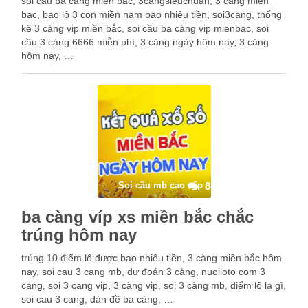
soi cau ba cang mien bac, 3cangsieuchuan, 3 cang mien
bac, bao lô 3 con miền nam bao nhiêu tiền, soi3cang, thống
kê 3 càng vip miền bắc, soi cầu ba càng vip mienbac, soi
cầu 3 càng 6666 miễn phí, 3 càng ngày hôm nay, 3 càng
hôm nay, …
Soi cầu mb cao cấp
88
ba càng víp xs miền bắc chắc
trúng hôm nay
trúng 10 điểm lô được bao nhiêu tiền, 3 càng miền bắc hôm
nay, soi cau 3 cang mb, dự đoán 3 càng, nuoiloto com 3
cang, soi 3 cang vip, 3 càng vip, soi 3 càng mb, điểm lô la gì,
soi cau 3 cang, dàn đề ba càng, …