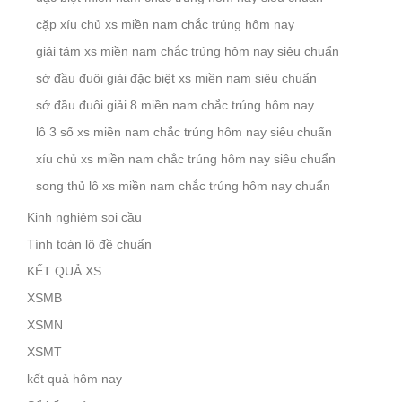
cặp xíu chủ xs miền nam chắc trúng hôm nay
giải tám xs miền nam chắc trúng hôm nay siêu chuẩn
sớ đầu đuôi giải đặc biệt xs miền nam siêu chuẩn
sớ đầu đuôi giải 8 miền nam chắc trúng hôm nay
lô 3 số xs miền nam chắc trúng hôm nay siêu chuẩn
xíu chủ xs miền nam chắc trúng hôm nay siêu chuẩn
song thủ lô xs miền nam chắc trúng hôm nay chuẩn
Kinh nghiệm soi cầu
Tính toán lô đề chuẩn
KẾT QUẢ XS
XSMB
XSMN
XSMT
kết quả hôm nay