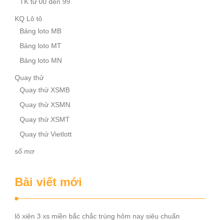
TK từ 00 đến 99
KQ Lô tô
Bảng loto MB
Bảng loto MT
Bảng loto MN
Quay thử
Quay thử XSMB
Quay thử XSMN
Quay thử XSMT
Quay thử Vietlott
sổ mơ
Bài viết mới
lô xiên 3 xs miền bắc chắc trúng hôm nay siêu chuẩn