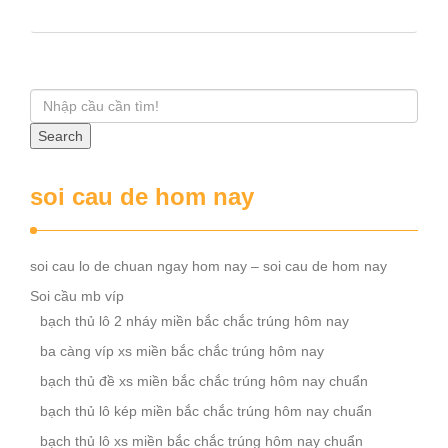
Search
soi cau de hom nay
soi cau lo de chuan ngay hom nay – soi cau de hom nay
Soi cầu mb víp
bạch thủ lô 2 nháy miền bắc chắc trúng hôm nay
ba càng víp xs miền bắc chắc trúng hôm nay
bạch thủ đề xs miền bắc chắc trúng hôm nay chuẩn
bạch thủ lô kép miền bắc chắc trúng hôm nay chuẩn
bạch thủ lô xs miền bắc chắc trúng hôm nay chuẩn