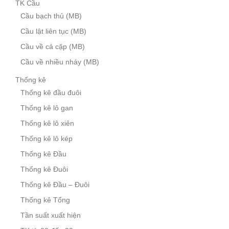
TK Cầu
Cầu bạch thủ (MB)
Cầu lật liên tục (MB)
Cầu về cả cặp (MB)
Cầu về nhiều nháy (MB)
Thống kê
Thống kê đầu đuôi
Thống kê lô gan
Thống kê lô xiên
Thống kê lô kép
Thống kê Đầu
Thống kê Đuôi
Thống kê Đầu – Đuôi
Thống kê Tổng
Tần suất xuất hiện