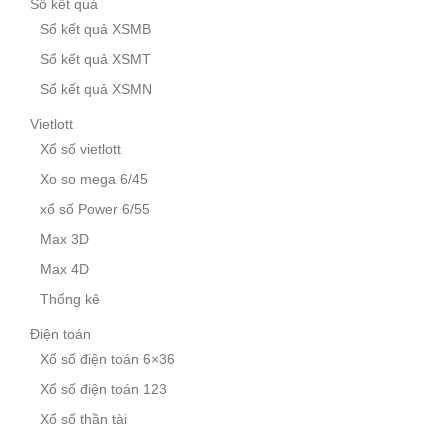
Sổ kết quả
Sổ kết quả XSMB
Sổ kết quả XSMT
Sổ kết quả XSMN
Vietlott
Xổ số vietlott
Xo so mega 6/45
xổ số Power 6/55
Max 3D
Max 4D
Thống kê
Điện toán
Xổ số điện toán 6×36
Xổ số điện toán 123
Xổ số thần tài