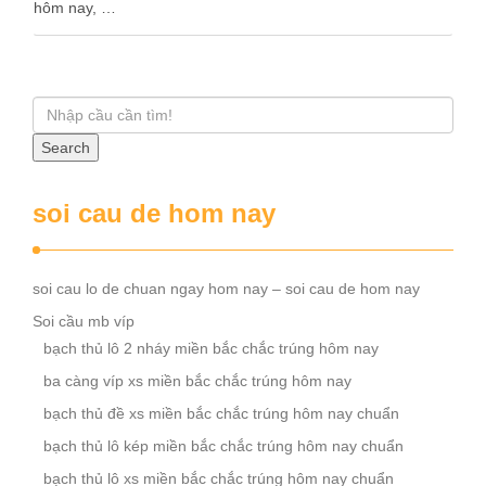
hôm nay, …
Search
soi cau de hom nay
soi cau lo de chuan ngay hom nay – soi cau de hom nay
Soi cầu mb víp
bạch thủ lô 2 nháy miền bắc chắc trúng hôm nay
ba càng víp xs miền bắc chắc trúng hôm nay
bạch thủ đề xs miền bắc chắc trúng hôm nay chuẩn
bạch thủ lô kép miền bắc chắc trúng hôm nay chuẩn
bạch thủ lô xs miền bắc chắc trúng hôm nay chuẩn