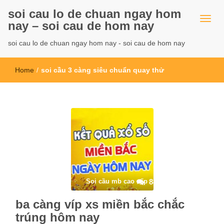
soi cau lo de chuan ngay hom
nay – soi cau de hom nay
soi cau lo de chuan ngay hom nay - soi cau de hom nay
Home
/
soi cầu 3 càng siêu chuẩn quay thử
Soi cầu mb cao cấp
88
ba càng víp xs miền bắc chắc
trúng hôm nay