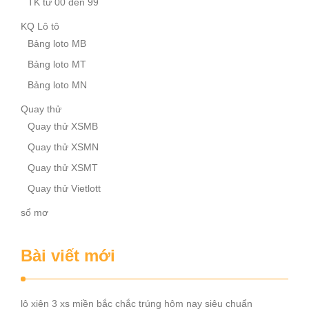
TK từ 00 đến 99
KQ Lô tô
Bảng loto MB
Bảng loto MT
Bảng loto MN
Quay thử
Quay thử XSMB
Quay thử XSMN
Quay thử XSMT
Quay thử Vietlott
sổ mơ
Bài viết mới
lô xiên 3 xs miền bắc chắc trúng hôm nay siêu chuẩn