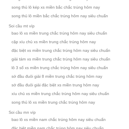
song thủ lô kép xs miền bắc chắc trúng hôm nay
song thủ lô miền bắc chắc trúng hôm nay siêu chuẩn
Soi cầu mt víp
bao lô xs miền trung chắc trúng hôm nay siêu chuẩn
cặp xíu chủ xs miền trung chắc trúng hôm nay
đặc biệt xs miền trung chắc trúng hôm nay siêu chuẩn
giải tám xs miền trung chắc trúng hôm nay siêu chuẩn
lô 3 số xs miền trung chắc trúng hôm nay siêu chuẩn
sớ đầu đuôi giải 8 miền trung chắc trúng hôm nay
sớ đầu đuôi giải đặc biệt xs miền trung hôm nay
xíu chủ xs miền trung chắc trúng hôm nay siêu chuẩn
song thủ lô xs miền trung chắc trúng hôm nay
Soi cầu mn víp
bao lô xs miền nam chắc trúng hôm nay siêu chuẩn
đặc biệt miền nam chắc trúng hôm nay siêu chuẩn