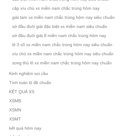
cặp xíu chủ xs miền nam chắc trúng hôm nay
giải tám xs miền nam chắc trúng hôm nay siêu chuẩn
sớ đầu đuôi giải đặc biệt xs miền nam siêu chuẩn
sớ đầu đuôi giải 8 miền nam chắc trúng hôm nay
lô 3 số xs miền nam chắc trúng hôm nay siêu chuẩn
xíu chủ xs miền nam chắc trúng hôm nay siêu chuẩn
song thủ lô xs miền nam chắc trúng hôm nay chuẩn
Kinh nghiệm soi cầu
Tính toán lô đề chuẩn
KẾT QUẢ XS
XSMB
XSMN
XSMT
kết quả hôm nay