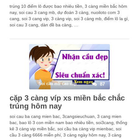
trúng 10 điểm lô được bao nhiêu tiền, 3 càng miền bắc hôm
nay, soi cau 3 cang mb, dự đoán 3 càng, nuoiloto com 3
cang, soi 3 cang vip, 3 càng vip, soi 3 càng mb, điểm lô la gì,
soi cau 3 cang, dàn đề ba càng, …
Soi cầu mb cao cấp
87
cặp 3 càng víp xs miền bắc chắc
trúng hôm nay
soi cau ba cang mien bac, 3cangsieuchuan, 3 cang mien
bac, bao lô 3 con miền nam bao nhiêu tiền, soi3cang, thống
kê 3 càng vip miền bắc, soi cầu ba càng vip mienbac, soi
cầu 3 càng 6666 miễn phí, 3 càng ngày hôm nay, 3 càng