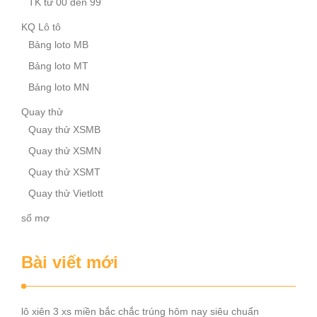
TK từ 00 đến 99
KQ Lô tô
Bảng loto MB
Bảng loto MT
Bảng loto MN
Quay thử
Quay thử XSMB
Quay thử XSMN
Quay thử XSMT
Quay thử Vietlott
sổ mơ
Bài viết mới
lô xiên 3 xs miền bắc chắc trúng hôm nay siêu chuẩn