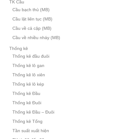
TK Cầu
Cầu bạch thủ (MB)
Cầu lật liên tục (MB)
Cầu về cả cặp (MB)
Cầu về nhiều nháy (MB)
Thống kê
Thống kê đầu đuôi
Thống kê lô gan
Thống kê lô xiên
Thống kê lô kép
Thống kê Đầu
Thống kê Đuôi
Thống kê Đầu – Đuôi
Thống kê Tổng
Tần suất xuất hiện