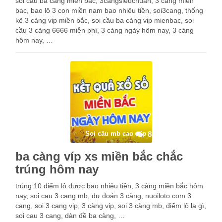
soi cau ba cang mien bac, 3cangsieuchuan, 3 cang mien
bac, bao lô 3 con miền nam bao nhiêu tiền, soi3cang, thống
kê 3 càng vip miền bắc, soi cầu ba càng vip mienbac, soi
cầu 3 càng 6666 miễn phí, 3 càng ngày hôm nay, 3 càng
hôm nay, …
Soi cầu mb cao cấp
88
ba càng víp xs miền bắc chắc
trúng hôm nay
trúng 10 điểm lô được bao nhiêu tiền, 3 càng miền bắc hôm
nay, soi cau 3 cang mb, dự đoán 3 càng, nuoiloto com 3
cang, soi 3 cang vip, 3 càng vip, soi 3 càng mb, điểm lô la gì,
soi cau 3 cang, dàn đề ba càng, …