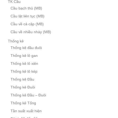
TK Cầu
Cầu bạch thủ (MB)
Cầu lật liên tục (MB)
Cầu về cả cặp (MB)
Cầu về nhiều nháy (MB)
Thống kê
Thống kê đầu đuôi
Thống kê lô gan
Thống kê lô xiên
Thống kê lô kép
Thống kê Đầu
Thống kê Đuôi
Thống kê Đầu – Đuôi
Thống kê Tổng
Tần suất xuất hiện