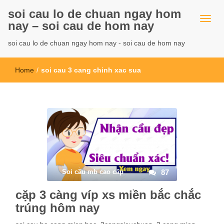
soi cau lo de chuan ngay hom
nay – soi cau de hom nay
soi cau lo de chuan ngay hom nay - soi cau de hom nay
Home
/
soi cau 3 cang chinh xac sua
Soi cầu mb cao cấp
87
cặp 3 càng víp xs miền bắc chắc
trúng hôm nay