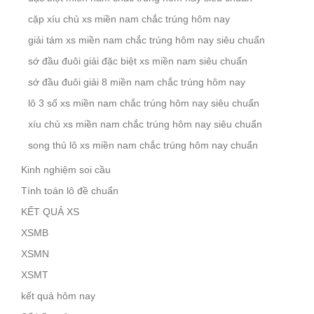
cặp xíu chủ xs miền nam chắc trúng hôm nay
giải tám xs miền nam chắc trúng hôm nay siêu chuẩn
sớ đầu đuôi giải đặc biệt xs miền nam siêu chuẩn
sớ đầu đuôi giải 8 miền nam chắc trúng hôm nay
lô 3 số xs miền nam chắc trúng hôm nay siêu chuẩn
xíu chủ xs miền nam chắc trúng hôm nay siêu chuẩn
song thủ lô xs miền nam chắc trúng hôm nay chuẩn
Kinh nghiệm soi cầu
Tính toán lô đề chuẩn
KẾT QUẢ XS
XSMB
XSMN
XSMT
kết quả hôm nay