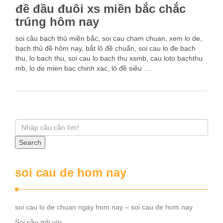
đề đầu đuôi xs miền bắc chắc
trúng hôm nay
soi cầu bạch thủ miền bắc, soi cau cham chuan, xem lo de,
bạch thủ đề hôm nay, bắt lô đề chuẩn, soi cau lo đe bach
thu, lo bach thu, soi cau lo bach thu xsmb, cau loto bachthu
mb, lo de mien bac chinh xac, lô đề siêu …
Search
soi cau de hom nay
soi cau lo de chuan ngay hom nay – soi cau de hom nay
Soi cầu mb víp