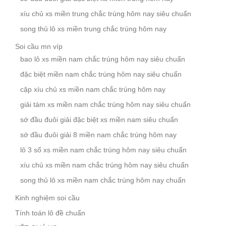
xíu chủ xs miền trung chắc trúng hôm nay siêu chuẩn
song thủ lô xs miền trung chắc trúng hôm nay
Soi cầu mn víp
bao lô xs miền nam chắc trúng hôm nay siêu chuẩn
đặc biệt miền nam chắc trúng hôm nay siêu chuẩn
cặp xíu chủ xs miền nam chắc trúng hôm nay
giải tám xs miền nam chắc trúng hôm nay siêu chuẩn
sớ đầu đuôi giải đặc biệt xs miền nam siêu chuẩn
sớ đầu đuôi giải 8 miền nam chắc trúng hôm nay
lô 3 số xs miền nam chắc trúng hôm nay siêu chuẩn
xíu chủ xs miền nam chắc trúng hôm nay siêu chuẩn
song thủ lô xs miền nam chắc trúng hôm nay chuẩn
Kinh nghiệm soi cầu
Tính toán lô đề chuẩn