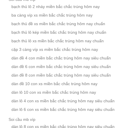
bạch thủ lô 2 nháy miền bắc chắc trúng hôm nay
ba càng víp xs miền bắc chắc trúng hôm nay
bạch thủ đề xs miền bắc chắc trúng hôm nay chuẩn
bạch thủ lô kép miền bắc chắc trúng hôm nay chuẩn
bạch thủ lô xs miền bắc chắc trúng hôm nay chuẩn
cặp 3 càng víp xs miền bắc chắc trúng hôm nay
dàn đề 4 con miền bắc chắc trúng hôm nay siêu chuẩn
dàn đề 6 con miền bắc chắc trúng hôm nay siêu chuẩn
dàn đề 8 con miền bắc chắc trúng hôm nay siêu chuẩn
dàn đề 10 con xs miền bắc chắc trúng hôm nay
dàn lô 10 con xs miền bắc chắc trúng hôm nay
dàn lô 4 con xs miền bắc chắc trúng hôm nay siêu chuẩn
dàn lô 6 con xs miền bắc chắc trúng hôm nay siêu chuẩn
Soi cầu mb víp
dàn lô 8 con xs miền bắc chắc trúng hôm nay siêu chuẩn