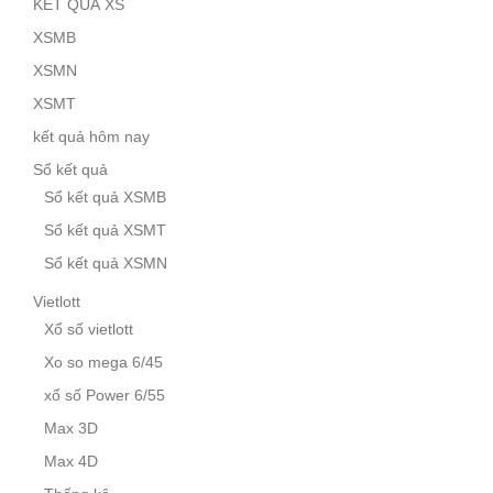
KẾT QUẢ XS
XSMB
XSMN
XSMT
kết quả hôm nay
Sổ kết quả
Sổ kết quả XSMB
Sổ kết quả XSMT
Sổ kết quả XSMN
Vietlott
Xổ số vietlott
Xo so mega 6/45
xổ số Power 6/55
Max 3D
Max 4D