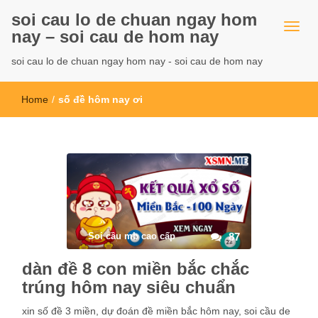
soi cau lo de chuan ngay hom
nay – soi cau de hom nay
soi cau lo de chuan ngay hom nay - soi cau de hom nay
Home
/
số đề hôm nay ơi
Soi cầu mb cao cấp
87
dàn đề 8 con miền bắc chắc
trúng hôm nay siêu chuẩn
xin số đề 3 miền, dự đoán đề miền bắc hôm nay, soi cầu de