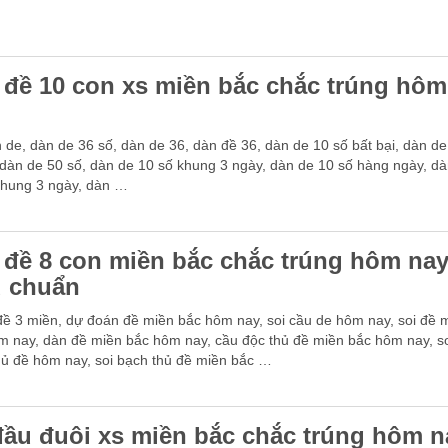
 đề 10 con xs miền bắc chắc trúng hôm
 de, dàn de 36 số, dàn de 36, dàn đề 36, dàn de 10 số bất bại, dàn de
, dàn de 50 số, dàn de 10 số khung 3 ngày, dàn de 10 số hàng ngày, d
khung 3 ngày, dàn …
 đề 8 con miền bắc chắc trúng hôm na
u chuẩn
 đề 3 miền, dự đoán đề miền bắc hôm nay, soi cầu de hôm nay, soi đề 
m nay, dàn đề miền bắc hôm nay, cầu độc thủ đề miền bắc hôm nay, s
hủ đề hôm nay, soi bạch thủ đề miền bắc …
đầu đuôi xs miền bắc chắc trúng hôm n