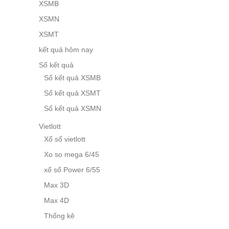
XSMB
XSMN
XSMT
kết quả hôm nay
Sổ kết quả
Sổ kết quả XSMB
Sổ kết quả XSMT
Sổ kết quả XSMN
Vietlott
Xổ số vietlott
Xo so mega 6/45
xổ số Power 6/55
Max 3D
Max 4D
Thống kê