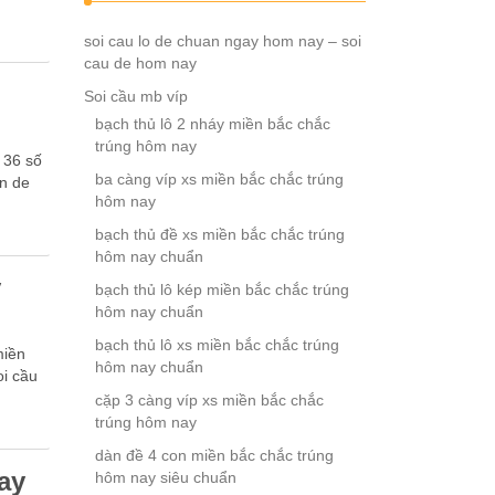
soi cau lo de chuan ngay hom nay – soi
cau de hom nay
Soi cầu mb víp
bạch thủ lô 2 nháy miền bắc chắc
trúng hôm nay
 36 số
ba càng víp xs miền bắc chắc trúng
àn de
hôm nay
bạch thủ đề xs miền bắc chắc trúng
hôm nay chuẩn
y
bạch thủ lô kép miền bắc chắc trúng
hôm nay chuẩn
bạch thủ lô xs miền bắc chắc trúng
miền
hôm nay chuẩn
oi cầu
cặp 3 càng víp xs miền bắc chắc
trúng hôm nay
dàn đề 4 con miền bắc chắc trúng
ay
hôm nay siêu chuẩn