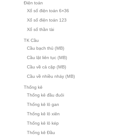
Điện toán
Xổ số điện toán 6×36
Xổ số điện toán 123
Xổ số thần tài
TK Cầu
Cầu bạch thủ (MB)
Cầu lật liên tục (MB)
Cầu về cả cặp (MB)
Cầu về nhiều nháy (MB)
Thống kê
Thống kê đầu đuôi
Thống kê lô gan
Thống kê lô xiên
Thống kê lô kép
Thống kê Đầu