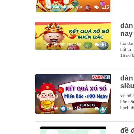
Soi cầu mb cao cấp
115
dàn
nay
tao dan
Soi cầu mb cao cấp
91
bất tử
16 số 
dàn
siê
xin số
bắc hô
bạch t
Soi cầu mb cao cấp
87
đề 