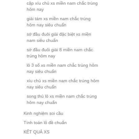
cặp xíu chủ xs miền nam chắc trúng
hôm nay
giải tám xs miền nam chắc trúng
hôm nay siêu chuẩn
sớ đầu đuôi giải đặc biệt xs miền
nam siêu chuẩn
sớ đầu đuôi giải 8 miền nam chắc
trúng hôm nay
lô 3 số xs miền nam chắc trúng hôm
nay siêu chuẩn
xíu chủ xs miền nam chắc trúng hôm
nay siêu chuẩn
song thủ lô xs miền nam chắc trúng
hôm nay chuẩn
Kinh nghiệm soi cầu
Tính toán lô đề chuẩn
KẾT QUẢ XS