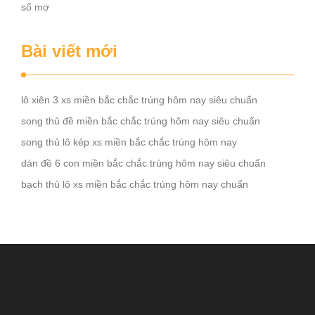
sổ mơ
Bài viết mới
lô xiên 3 xs miền bắc chắc trúng hôm nay siêu chuẩn
song thủ đề miền bắc chắc trúng hôm nay siêu chuẩn
song thủ lô kép xs miền bắc chắc trúng hôm nay
dàn đề 6 con miền bắc chắc trúng hôm nay siêu chuẩn
bạch thủ lô xs miền bắc chắc trúng hôm nay chuẩn