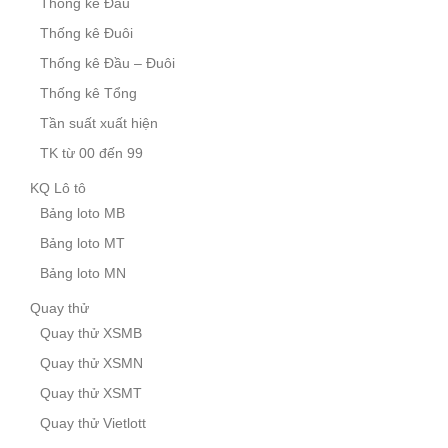
Thống kê Đầu
Thống kê Đuôi
Thống kê Đầu – Đuôi
Thống kê Tổng
Tần suất xuất hiện
TK từ 00 đến 99
KQ Lô tô
Bảng loto MB
Bảng loto MT
Bảng loto MN
Quay thử
Quay thử XSMB
Quay thử XSMN
Quay thử XSMT
Quay thử Vietlott