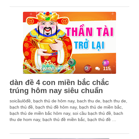
Soi cầu mb cao cấp
115
dàn đề 4 con miền bắc chắc
trúng hôm nay siêu chuẩn
soicầulôđề, bạch thủ de hôm nay, bach thu de, bạch thu de,
bạch thủ đề, bạch thủ đề hôm nay, bạch thủ de miền bắc,
bạch thủ de miền bắc hôm nay, soi cầu bạch thủ đề, bach
thu de hom nay, bạch thủ đề miền bắc, bạch thủ đề …