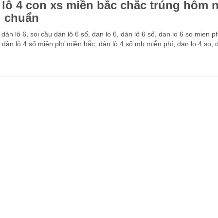
 lô 4 con xs miền bắc chắc trúng hôm 
u chuẩn
 dàn lô 6, soi cầu dàn lô 6 số, dan lo 6, dàn lô 6 số, dan lo 6 so mien p
, dàn lô 4 số miền phí miền bắc, dàn lô 4 số mb miễn phí, dan lo 4 so, 