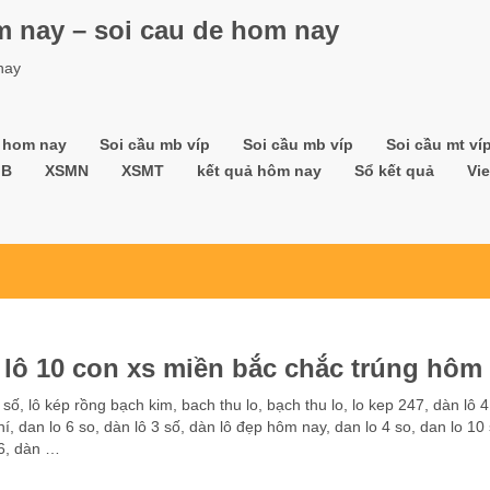
m nay – soi cau de hom nay
nay
e hom nay
Soi cầu mb víp
Soi cầu mb víp
Soi cầu mt ví
MB
XSMN
XSMT
kết quả hôm nay
Sổ kết quả
Vie
 lô 10 con xs miền bắc chắc trúng hôm
4 số, lô kép rồng bạch kim, bach thu lo, bạch thu lo, lo kep 247, dàn lô 
í, dan lo 6 so, dàn lô 3 số, dàn lô đẹp hôm nay, dan lo 4 so, dan lo 10 
 6, dàn …