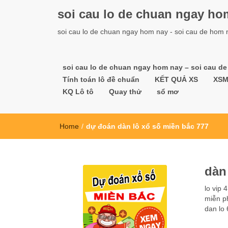
soi cau lo de chuan ngay ho
soi cau lo de chuan ngay hom nay - soi cau de hom 
soi cau lo de chuan ngay hom nay – soi cau d
Tính toán lô đề chuẩn
KẾT QUẢ XS
XS
KQ Lô tô
Quay thử
sổ mơ
Home
/
dự đoán dàn lô xổ số miền bắc 777
dàn
lo vip 
miễn ph
dan lo