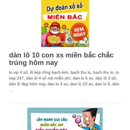
Soi cầu mb cao cấp
199
dàn lô 10 con xs miền bắc chắc
trúng hôm nay
lo vip 4 số, lô kép rồng bạch kim, bach thu lo, bạch thu lo, lo
kep 247, dàn lô 4 số mb miễn phí, dan lo 6 so, dàn lô 3 số,
dàn lô đẹp hôm nay, dan lo 4 so, dan lo 10 so, dan lo 6, dàn
…