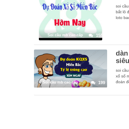
soi cầ
bắt lô 
loto ba
Soi cầu mb cao cấp
155
dàn
siê
soi cầ
xổ số 
đoán đ
Soi cầu mb cao cấp
199