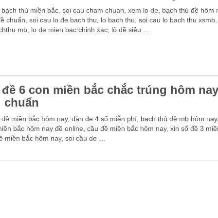
u bạch thủ miền bắc, soi cau cham chuan, xem lo de, bạch thủ đề hôm 
đề chuẩn, soi cau lo đe bach thu, lo bach thu, soi cau lo bach thu xsmb
chthu mb, lo de mien bac chinh xac, lô đề siêu …
 đề 6 con miền bắc chắc trúng hôm na
u chuẩn
u đề miền bắc hôm nay, dàn de 4 số miễn phí, bạch thủ đề mb hôm nay,
miền bắc hôm nay đề online, cầu đề miền bắc hôm nay, xin số đề 3 miề
ề miền bắc hôm nay, soi cầu de …