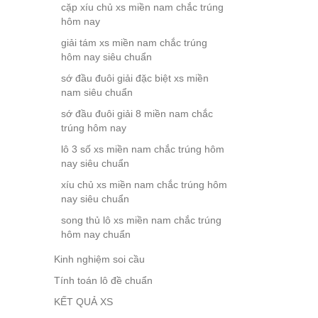
cặp xíu chủ xs miền nam chắc trúng
hôm nay
giải tám xs miền nam chắc trúng
hôm nay siêu chuẩn
sớ đầu đuôi giải đặc biệt xs miền
nam siêu chuẩn
sớ đầu đuôi giải 8 miền nam chắc
trúng hôm nay
lô 3 số xs miền nam chắc trúng hôm
nay siêu chuẩn
xíu chủ xs miền nam chắc trúng hôm
nay siêu chuẩn
song thủ lô xs miền nam chắc trúng
hôm nay chuẩn
Kinh nghiệm soi cầu
Tính toán lô đề chuẩn
KẾT QUẢ XS