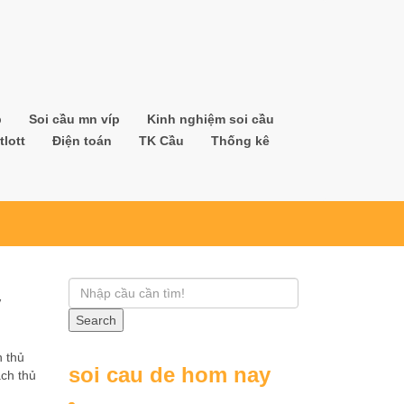
p
Soi cầu mn víp
Kinh nghiệm soi cầu
tlott
Điện toán
TK Cầu
Thống kê
y
Search
h thủ
soi cau de hom nay
ạch thủ