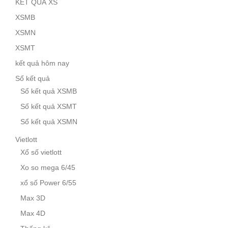
KẾT QUẢ XS
XSMB
XSMN
XSMT
kết quả hôm nay
Sổ kết quả
Sổ kết quả XSMB
Sổ kết quả XSMT
Sổ kết quả XSMN
Vietlott
Xổ số vietlott
Xo so mega 6/45
xổ số Power 6/55
Max 3D
Max 4D