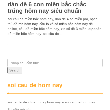
dàn đề 6 con miền bắc chắc
trúng hôm nay siêu chuẩn
soi cầu đề miền bắc hôm nay, dàn de 4 số miễn phí, bạch
thủ đề mb hôm nay, cầu lô xổ số miền bắc hôm nay đề
online, cầu đề miền bắc hôm nay, xin số đề 3 miền, dự đoán
đề miền bắc hôm nay, soi cầu de …
Search
soi cau de hom nay
soi cau lo de chuan ngay hom nay – soi cau de hom nay
Soi cầu mb víp