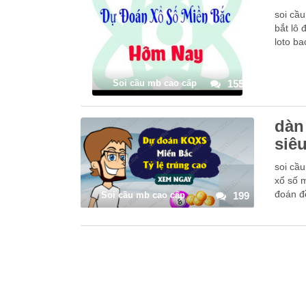
soi cầ
bắt lô 
loto ba
Soi cầu mb cao cấp
155
dàn
siê
soi cầ
xổ số 
đoán đ
Soi cầu mb cao cấp
199