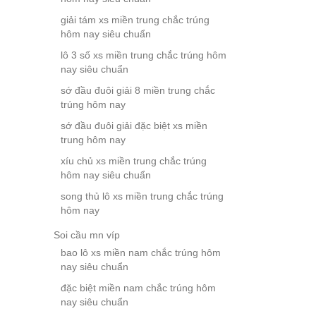
giải tám xs miền trung chắc trúng
hôm nay siêu chuẩn
lô 3 số xs miền trung chắc trúng hôm
nay siêu chuẩn
sớ đầu đuôi giải 8 miền trung chắc
trúng hôm nay
sớ đầu đuôi giải đặc biệt xs miền
trung hôm nay
xíu chủ xs miền trung chắc trúng
hôm nay siêu chuẩn
song thủ lô xs miền trung chắc trúng
hôm nay
Soi cầu mn víp
bao lô xs miền nam chắc trúng hôm
nay siêu chuẩn
đặc biệt miền nam chắc trúng hôm
nay siêu chuẩn