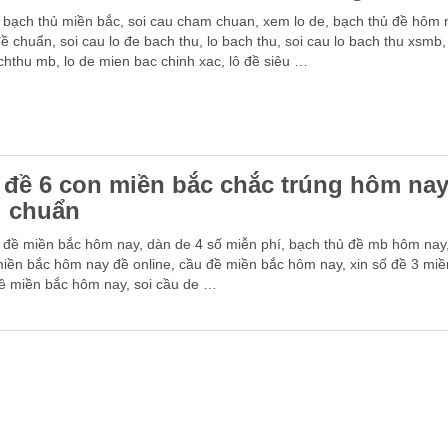
u bạch thủ miền bắc, soi cau cham chuan, xem lo de, bạch thủ đề hôm 
đề chuẩn, soi cau lo đe bach thu, lo bach thu, soi cau lo bach thu xsmb
chthu mb, lo de mien bac chinh xac, lô đề siêu …
 đề 6 con miền bắc chắc trúng hôm na
u chuẩn
u đề miền bắc hôm nay, dàn de 4 số miễn phí, bạch thủ đề mb hôm nay,
miền bắc hôm nay đề online, cầu đề miền bắc hôm nay, xin số đề 3 miề
ề miền bắc hôm nay, soi cầu de …