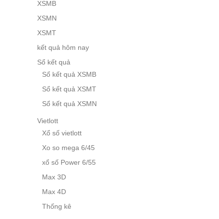
XSMB
XSMN
XSMT
kết quả hôm nay
Sổ kết quả
Sổ kết quả XSMB
Sổ kết quả XSMT
Sổ kết quả XSMN
Vietlott
Xổ số vietlott
Xo so mega 6/45
xổ số Power 6/55
Max 3D
Max 4D
Thống kê