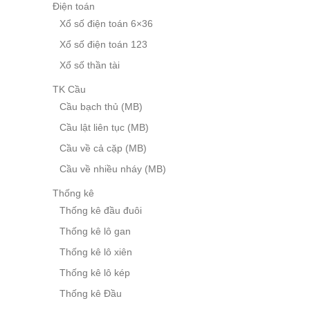
Điện toán
Xổ số điện toán 6×36
Xổ số điện toán 123
Xổ số thần tài
TK Cầu
Cầu bạch thủ (MB)
Cầu lật liên tục (MB)
Cầu về cả cặp (MB)
Cầu về nhiều nháy (MB)
Thống kê
Thống kê đầu đuôi
Thống kê lô gan
Thống kê lô xiên
Thống kê lô kép
Thống kê Đầu