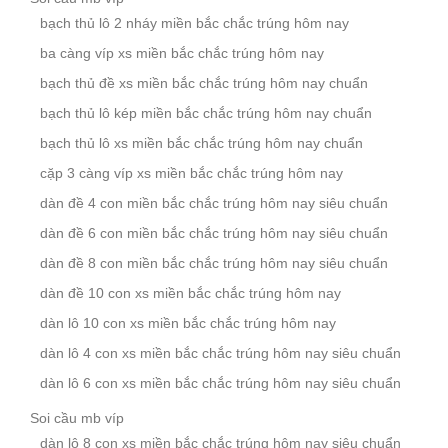
bạch thủ lô 2 nháy miền bắc chắc trúng hôm nay
ba càng víp xs miền bắc chắc trúng hôm nay
bạch thủ đề xs miền bắc chắc trúng hôm nay chuẩn
bạch thủ lô kép miền bắc chắc trúng hôm nay chuẩn
bạch thủ lô xs miền bắc chắc trúng hôm nay chuẩn
cặp 3 càng víp xs miền bắc chắc trúng hôm nay
dàn đề 4 con miền bắc chắc trúng hôm nay siêu chuẩn
dàn đề 6 con miền bắc chắc trúng hôm nay siêu chuẩn
dàn đề 8 con miền bắc chắc trúng hôm nay siêu chuẩn
dàn đề 10 con xs miền bắc chắc trúng hôm nay
dàn lô 10 con xs miền bắc chắc trúng hôm nay
dàn lô 4 con xs miền bắc chắc trúng hôm nay siêu chuẩn
dàn lô 6 con xs miền bắc chắc trúng hôm nay siêu chuẩn
Soi cầu mb víp
dàn lô 8 con xs miền bắc chắc trúng hôm nay siêu chuẩn