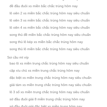
đề đầu đuôi xs miền bắc chắc trúng hôm nay
lô xiên 2 xs miền bắc chắc trúng hôm nay siêu chuẩn
lô xiên 3 xs miền bắc chắc trúng hôm nay siêu chuẩn
lô xiên 4 xs miền bắc chắc trúng hôm nay siêu chuẩn
song thủ đề miền bắc chắc trúng hôm nay siêu chuẩn
song thủ lô kép xs miền bắc chắc trúng hôm nay
song thủ lô miền bắc chắc trúng hôm nay siêu chuẩn
Soi cầu mt víp
bao lô xs miền trung chắc trúng hôm nay siêu chuẩn
cặp xíu chủ xs miền trung chắc trúng hôm nay
đặc biệt xs miền trung chắc trúng hôm nay siêu chuẩn
giải tám xs miền trung chắc trúng hôm nay siêu chuẩn
lô 3 số xs miền trung chắc trúng hôm nay siêu chuẩn
sớ đầu đuôi giải 8 miền trung chắc trúng hôm nay
sớ đầu đuôi giải đặc biệt xs miền trung hôm nay