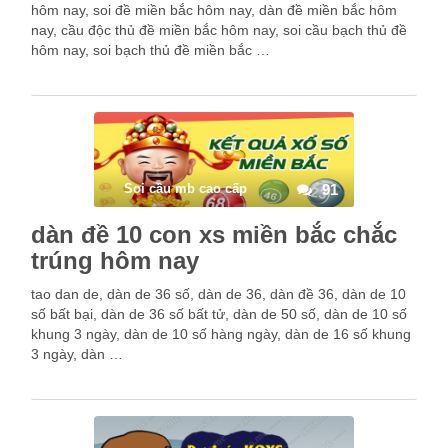
hôm nay, soi đề miền bắc hôm nay, dàn đề miền bắc hôm
nay, cầu độc thủ đề miền bắc hôm nay, soi cầu bạch thủ đề
hôm nay, soi bạch thủ đề miền bắc …
Soi cầu mb cao cấp
91
dàn đề 10 con xs miền bắc chắc
trúng hôm nay
tao dan de, dàn de 36 số, dàn de 36, dàn đề 36, dàn de 10
số bất bại, dàn de 36 số bất tử, dàn de 50 số, dàn de 10 số
khung 3 ngày, dàn de 10 số hàng ngày, dàn de 16 số khung
3 ngày, dàn …