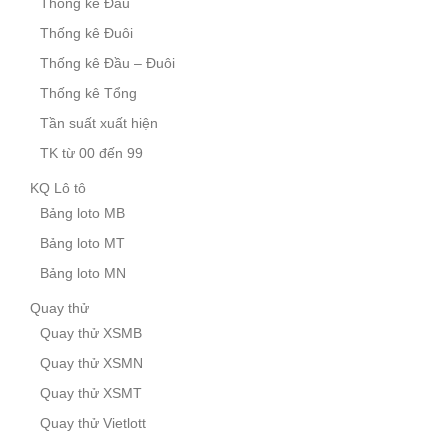
Thống kê Đầu
Thống kê Đuôi
Thống kê Đầu – Đuôi
Thống kê Tổng
Tần suất xuất hiện
TK từ 00 đến 99
KQ Lô tô
Bảng loto MB
Bảng loto MT
Bảng loto MN
Quay thử
Quay thử XSMB
Quay thử XSMN
Quay thử XSMT
Quay thử Vietlott