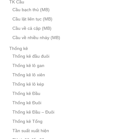
TK Cầu
Cầu bạch thủ (MB)
Cầu lật liên tục (MB)
Cầu về cả cặp (MB)
Cầu về nhiều nháy (MB)
Thống kê
Thống kê đầu đuôi
Thống kê lô gan
Thống kê lô xiên
Thống kê lô kép
Thống kê Đầu
Thống kê Đuôi
Thống kê Đầu – Đuôi
Thống kê Tổng
Tần suất xuất hiện