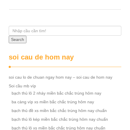
Search
soi cau de hom nay
soi cau lo de chuan ngay hom nay – soi cau de hom nay
Soi cầu mb víp
bạch thủ lô 2 nháy miền bắc chắc trúng hôm nay
ba càng víp xs miền bắc chắc trúng hôm nay
bạch thủ đề xs miền bắc chắc trúng hôm nay chuẩn
bạch thủ lô kép miền bắc chắc trúng hôm nay chuẩn
bạch thủ lô xs miền bắc chắc trúng hôm nay chuẩn