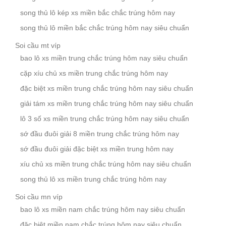
song thủ lô kép xs miền bắc chắc trúng hôm nay
song thủ lô miền bắc chắc trúng hôm nay siêu chuẩn
Soi cầu mt víp
bao lô xs miền trung chắc trúng hôm nay siêu chuẩn
cặp xíu chủ xs miền trung chắc trúng hôm nay
đặc biệt xs miền trung chắc trúng hôm nay siêu chuẩn
giải tám xs miền trung chắc trúng hôm nay siêu chuẩn
lô 3 số xs miền trung chắc trúng hôm nay siêu chuẩn
sớ đầu đuôi giải 8 miền trung chắc trúng hôm nay
sớ đầu đuôi giải đặc biệt xs miền trung hôm nay
xíu chủ xs miền trung chắc trúng hôm nay siêu chuẩn
song thủ lô xs miền trung chắc trúng hôm nay
Soi cầu mn víp
bao lô xs miền nam chắc trúng hôm nay siêu chuẩn
đặc biệt miền nam chắc trúng hôm nay siêu chuẩn