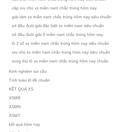
cặp xíu chủ xs miền nam chắc trúng hôm nay
giải tám xs miền nam chắc trúng hôm nay siêu chuẩn
sớ đầu đuôi giải đặc biệt xs miền nam siêu chuẩn
sớ đầu đuôi giải 8 miền nam chắc trúng hôm nay
lô 3 số xs miền nam chắc trúng hôm nay siêu chuẩn
xíu chủ xs miền nam chắc trúng hôm nay siêu chuẩn
song thủ lô xs miền nam chắc trúng hôm nay chuẩn
Kinh nghiệm soi cầu
Tính toán lô đề chuẩn
KẾT QUẢ XS
XSMB
XSMN
XSMT
kết quả hôm nay