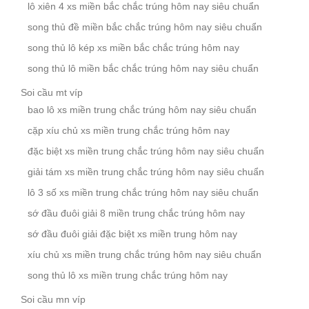
lô xiên 4 xs miền bắc chắc trúng hôm nay siêu chuẩn
song thủ đề miền bắc chắc trúng hôm nay siêu chuẩn
song thủ lô kép xs miền bắc chắc trúng hôm nay
song thủ lô miền bắc chắc trúng hôm nay siêu chuẩn
Soi cầu mt víp
bao lô xs miền trung chắc trúng hôm nay siêu chuẩn
cặp xíu chủ xs miền trung chắc trúng hôm nay
đặc biệt xs miền trung chắc trúng hôm nay siêu chuẩn
giải tám xs miền trung chắc trúng hôm nay siêu chuẩn
lô 3 số xs miền trung chắc trúng hôm nay siêu chuẩn
sớ đầu đuôi giải 8 miền trung chắc trúng hôm nay
sớ đầu đuôi giải đặc biệt xs miền trung hôm nay
xíu chủ xs miền trung chắc trúng hôm nay siêu chuẩn
song thủ lô xs miền trung chắc trúng hôm nay
Soi cầu mn víp