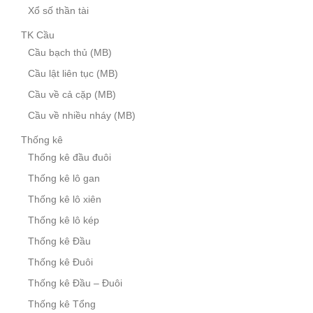
Xổ số thần tài
TK Cầu
Cầu bạch thủ (MB)
Cầu lật liên tục (MB)
Cầu về cả cặp (MB)
Cầu về nhiều nháy (MB)
Thống kê
Thống kê đầu đuôi
Thống kê lô gan
Thống kê lô xiên
Thống kê lô kép
Thống kê Đầu
Thống kê Đuôi
Thống kê Đầu – Đuôi
Thống kê Tổng