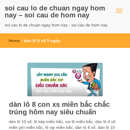
soi cau lo de chuan ngay hom
nay – soi cau de hom nay
soi cau lo de chuan ngay hom nay - soi cau de hom nay
Home
/
dàn lô 8 số 5 ngày
Soi cầu mb cao cấp
84
dàn lô 8 con xs miền bắc chắc
trúng hôm nay siêu chuẩn
dàn lô 10 số, lô kép miền bắc, soi lô miền bắc, dàn lô 4 số
miền phí miền bắc, lô vip miền bắc, dàn lô 8 số, dàn lô 10