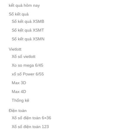
kết quả hôm nay
Sổ kết quả
Sổ kết quả XSMB
Sổ kết quả XSMT
Sổ kết quả XSMN
Vietlott
Xổ số vietlott
Xo so mega 6/45
xổ số Power 6/55
Max 3D
Max 4D
Thống kê
Điện toán
Xổ số điện toán 6×36
Xổ số điện toán 123