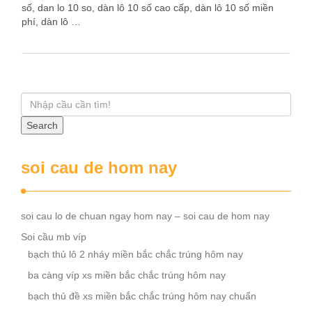
số, dan lo 10 so, dàn lô 10 số cao cấp, dàn lô 10 số miền
phí, dàn lô …
Search
soi cau de hom nay
soi cau lo de chuan ngay hom nay – soi cau de hom nay
Soi cầu mb víp
bạch thủ lô 2 nháy miền bắc chắc trúng hôm nay
ba càng víp xs miền bắc chắc trúng hôm nay
bạch thủ đề xs miền bắc chắc trúng hôm nay chuẩn