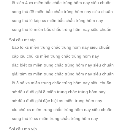
lô xiên 4 xs miền bắc chắc trúng hôm nay siêu chuẩn
song thủ đề miền bắc chắc trúng hôm nay siêu chuẩn
song thủ lô kép xs miền bắc chắc trúng hôm nay
song thủ lô miền bắc chắc trúng hôm nay siêu chuẩn
Soi cầu mt víp
bao lô xs miền trung chắc trúng hôm nay siêu chuẩn
cặp xíu chủ xs miền trung chắc trúng hôm nay
đặc biệt xs miền trung chắc trúng hôm nay siêu chuẩn
giải tám xs miền trung chắc trúng hôm nay siêu chuẩn
lô 3 số xs miền trung chắc trúng hôm nay siêu chuẩn
sớ đầu đuôi giải 8 miền trung chắc trúng hôm nay
sớ đầu đuôi giải đặc biệt xs miền trung hôm nay
xíu chủ xs miền trung chắc trúng hôm nay siêu chuẩn
song thủ lô xs miền trung chắc trúng hôm nay
Soi cầu mn víp