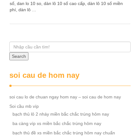
số, dan lo 10 so, dàn lô 10 số cao cấp, dàn lô 10 số miền
phí, dàn lô …
Search
soi cau de hom nay
soi cau lo de chuan ngay hom nay – soi cau de hom nay
Soi cầu mb víp
bạch thủ lô 2 nháy miền bắc chắc trúng hôm nay
ba càng víp xs miền bắc chắc trúng hôm nay
bạch thủ đề xs miền bắc chắc trúng hôm nay chuẩn