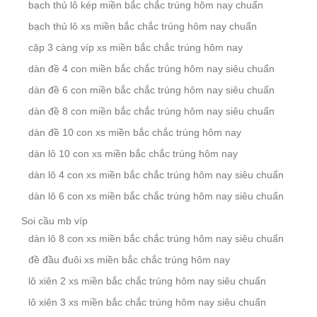
bạch thủ lô kép miền bắc chắc trúng hôm nay chuẩn
bạch thủ lô xs miền bắc chắc trúng hôm nay chuẩn
cặp 3 càng víp xs miền bắc chắc trúng hôm nay
dàn đề 4 con miền bắc chắc trúng hôm nay siêu chuẩn
dàn đề 6 con miền bắc chắc trúng hôm nay siêu chuẩn
dàn đề 8 con miền bắc chắc trúng hôm nay siêu chuẩn
dàn đề 10 con xs miền bắc chắc trúng hôm nay
dàn lô 10 con xs miền bắc chắc trúng hôm nay
dàn lô 4 con xs miền bắc chắc trúng hôm nay siêu chuẩn
dàn lô 6 con xs miền bắc chắc trúng hôm nay siêu chuẩn
Soi cầu mb víp
dàn lô 8 con xs miền bắc chắc trúng hôm nay siêu chuẩn
đề đầu đuôi xs miền bắc chắc trúng hôm nay
lô xiên 2 xs miền bắc chắc trúng hôm nay siêu chuẩn
lô xiên 3 xs miền bắc chắc trúng hôm nay siêu chuẩn