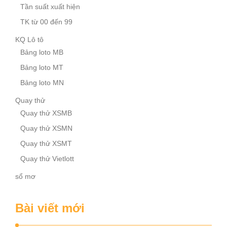
Tần suất xuất hiện
TK từ 00 đến 99
KQ Lô tô
Bảng loto MB
Bảng loto MT
Bảng loto MN
Quay thử
Quay thử XSMB
Quay thử XSMN
Quay thử XSMT
Quay thử Vietlott
sổ mơ
Bài viết mới