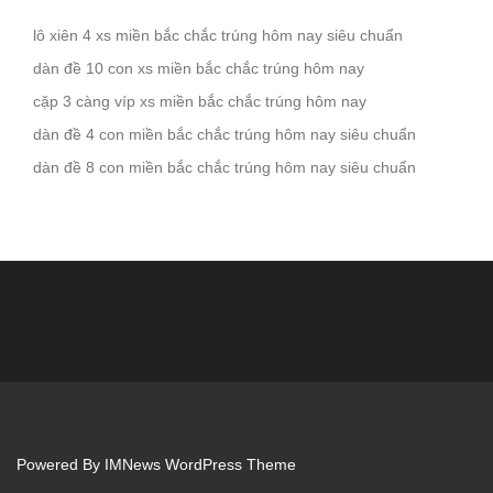
lô xiên 4 xs miền bắc chắc trúng hôm nay siêu chuẩn
dàn đề 10 con xs miền bắc chắc trúng hôm nay
cặp 3 càng víp xs miền bắc chắc trúng hôm nay
dàn đề 4 con miền bắc chắc trúng hôm nay siêu chuẩn
dàn đề 8 con miền bắc chắc trúng hôm nay siêu chuẩn
Powered By
IMNews WordPress Theme