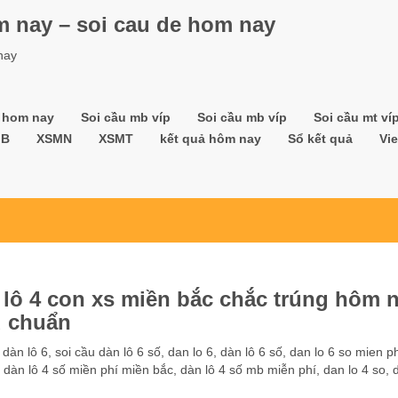
m nay – soi cau de hom nay
nay
e hom nay
Soi cầu mb víp
Soi cầu mb víp
Soi cầu mt ví
MB
XSMN
XSMT
kết quả hôm nay
Sổ kết quả
Vie
 lô 4 con xs miền bắc chắc trúng hôm 
u chuẩn
 dàn lô 6, soi cầu dàn lô 6 số, dan lo 6, dàn lô 6 số, dan lo 6 so mien p
, dàn lô 4 số miền phí miền bắc, dàn lô 4 số mb miễn phí, dan lo 4 so, 