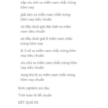
cặp xíu chủ xs miền nam chắc trúng
hôm nay
giải tám xs miền nam chắc trúng
hôm nay siêu chuẩn
sớ đầu đuôi giải đặc biệt xs miền
nam siêu chuẩn
sớ đầu đuôi giải 8 miền nam chắc
trúng hôm nay
lô 3 số xs miền nam chắc trúng hôm
nay siêu chuẩn
xíu chủ xs miền nam chắc trúng hôm
nay siêu chuẩn
song thủ lô xs miền nam chắc trúng
hôm nay chuẩn
Kinh nghiệm soi cầu
Tính toán lô đề chuẩn
KẾT QUẢ XS