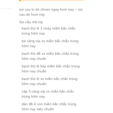
soi cau lo de chuan ngay hom nay – soi
cau de hom nay
Soi cầu mb víp
bạch thủ lô 2 nháy miền bắc chắc
trúng hôm nay
ba càng víp xs miền bắc chắc trúng
hôm nay
bạch thủ đề xs miền bắc chắc trúng
hôm nay chuẩn
bạch thủ lô kép miền bắc chắc trúng
hôm nay chuẩn
bạch thủ lô xs miền bắc chắc trúng
hôm nay chuẩn
cặp 3 càng víp xs miền bắc chắc
trúng hôm nay
dàn đề 4 con miền bắc chắc trúng
hôm nay siêu chuẩn