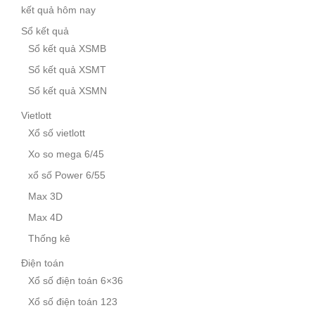
kết quả hôm nay
Sổ kết quả
Sổ kết quả XSMB
Sổ kết quả XSMT
Sổ kết quả XSMN
Vietlott
Xổ số vietlott
Xo so mega 6/45
xổ số Power 6/55
Max 3D
Max 4D
Thống kê
Điện toán
Xổ số điện toán 6×36
Xổ số điện toán 123