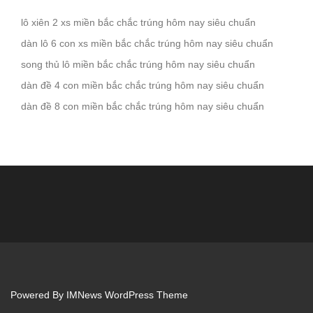
lô xiên 2 xs miền bắc chắc trúng hôm nay siêu chuẩn
dàn lô 6 con xs miền bắc chắc trúng hôm nay siêu chuẩn
song thủ lô miền bắc chắc trúng hôm nay siêu chuẩn
dàn đề 4 con miền bắc chắc trúng hôm nay siêu chuẩn
dàn đề 8 con miền bắc chắc trúng hôm nay siêu chuẩn
Powered By
IMNews WordPress Theme