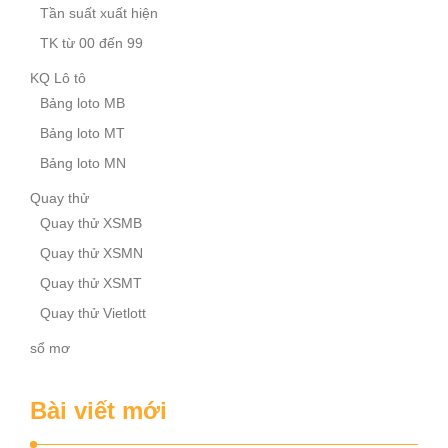
Tần suất xuất hiện
TK từ 00 đến 99
KQ Lô tô
Bảng loto MB
Bảng loto MT
Bảng loto MN
Quay thử
Quay thử XSMB
Quay thử XSMN
Quay thử XSMT
Quay thử Vietlott
sổ mơ
Bài viết mới