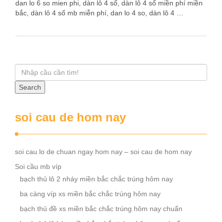
dan lo 6 so mien phi, dàn lô 4 số, dàn lô 4 số miền phí miền
bắc, dàn lô 4 số mb miễn phí, dan lo 4 so, dàn lô 4 …
Search
soi cau de hom nay
soi cau lo de chuan ngay hom nay – soi cau de hom nay
Soi cầu mb víp
bạch thủ lô 2 nháy miền bắc chắc trúng hôm nay
ba càng víp xs miền bắc chắc trúng hôm nay
bạch thủ đề xs miền bắc chắc trúng hôm nay chuẩn