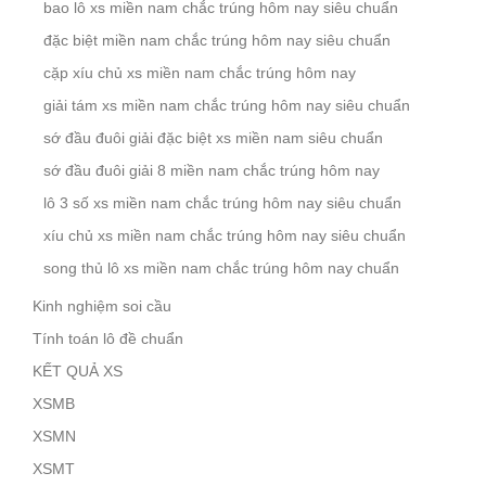
bao lô xs miền nam chắc trúng hôm nay siêu chuẩn
đặc biệt miền nam chắc trúng hôm nay siêu chuẩn
cặp xíu chủ xs miền nam chắc trúng hôm nay
giải tám xs miền nam chắc trúng hôm nay siêu chuẩn
sớ đầu đuôi giải đặc biệt xs miền nam siêu chuẩn
sớ đầu đuôi giải 8 miền nam chắc trúng hôm nay
lô 3 số xs miền nam chắc trúng hôm nay siêu chuẩn
xíu chủ xs miền nam chắc trúng hôm nay siêu chuẩn
song thủ lô xs miền nam chắc trúng hôm nay chuẩn
Kinh nghiệm soi cầu
Tính toán lô đề chuẩn
KẾT QUẢ XS
XSMB
XSMN
XSMT