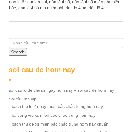
dan lo 6 so mien phi, dàn lô 4 số, dàn lô 4 số miền phí miền
bắc, dàn lô 4 số mb miễn phí, dan lo 4 so, dàn lô 4 …
Search
soi cau de hom nay
soi cau lo de chuan ngay hom nay – soi cau de hom nay
Soi cầu mb víp
bạch thủ lô 2 nháy miền bắc chắc trúng hôm nay
ba càng víp xs miền bắc chắc trúng hôm nay
bạch thủ đề xs miền bắc chắc trúng hôm nay chuẩn