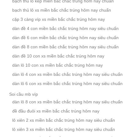
bạch thủ lô kép miền bắc chắc trúng hôm nay chuẩn
bạch thủ lô xs miền bắc chắc trúng hôm nay chuẩn
cặp 3 càng víp xs miền bắc chắc trúng hôm nay
dàn đề 4 con miền bắc chắc trúng hôm nay siêu chuẩn
dàn đề 6 con miền bắc chắc trúng hôm nay siêu chuẩn
dàn đề 8 con miền bắc chắc trúng hôm nay siêu chuẩn
dàn đề 10 con xs miền bắc chắc trúng hôm nay
dàn lô 10 con xs miền bắc chắc trúng hôm nay
dàn lô 4 con xs miền bắc chắc trúng hôm nay siêu chuẩn
dàn lô 6 con xs miền bắc chắc trúng hôm nay siêu chuẩn
Soi cầu mb víp
dàn lô 8 con xs miền bắc chắc trúng hôm nay siêu chuẩn
đề đầu đuôi xs miền bắc chắc trúng hôm nay
lô xiên 2 xs miền bắc chắc trúng hôm nay siêu chuẩn
lô xiên 3 xs miền bắc chắc trúng hôm nay siêu chuẩn