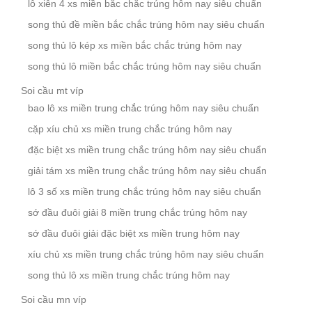
lô xiên 4 xs miền bắc chắc trúng hôm nay siêu chuẩn
song thủ đề miền bắc chắc trúng hôm nay siêu chuẩn
song thủ lô kép xs miền bắc chắc trúng hôm nay
song thủ lô miền bắc chắc trúng hôm nay siêu chuẩn
Soi cầu mt víp
bao lô xs miền trung chắc trúng hôm nay siêu chuẩn
cặp xíu chủ xs miền trung chắc trúng hôm nay
đặc biệt xs miền trung chắc trúng hôm nay siêu chuẩn
giải tám xs miền trung chắc trúng hôm nay siêu chuẩn
lô 3 số xs miền trung chắc trúng hôm nay siêu chuẩn
sớ đầu đuôi giải 8 miền trung chắc trúng hôm nay
sớ đầu đuôi giải đặc biệt xs miền trung hôm nay
xíu chủ xs miền trung chắc trúng hôm nay siêu chuẩn
song thủ lô xs miền trung chắc trúng hôm nay
Soi cầu mn víp