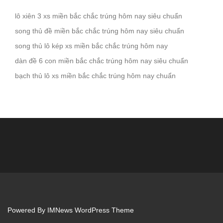
lô xiên 3 xs miền bắc chắc trúng hôm nay siêu chuẩn
song thủ đề miền bắc chắc trúng hôm nay siêu chuẩn
song thủ lô kép xs miền bắc chắc trúng hôm nay
dàn đề 6 con miền bắc chắc trúng hôm nay siêu chuẩn
bạch thủ lô xs miền bắc chắc trúng hôm nay chuẩn
Powered By
IMNews WordPress Theme