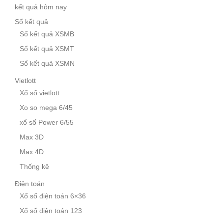
kết quả hôm nay
Sổ kết quả
Sổ kết quả XSMB
Sổ kết quả XSMT
Sổ kết quả XSMN
Vietlott
Xổ số vietlott
Xo so mega 6/45
xổ số Power 6/55
Max 3D
Max 4D
Thống kê
Điện toán
Xổ số điện toán 6×36
Xổ số điện toán 123