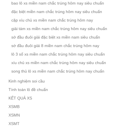
bao lô xs miền nam chắc trúng hôm nay siêu chuẩn
đặc biệt miền nam chắc trúng hôm nay siêu chuẩn
cặp xíu chủ xs miền nam chắc trúng hôm nay
giải tám xs miền nam chắc trúng hôm nay siêu chuẩn
sớ đầu đuôi giải đặc biệt xs miền nam siêu chuẩn
sớ đầu đuôi giải 8 miền nam chắc trúng hôm nay
lô 3 số xs miền nam chắc trúng hôm nay siêu chuẩn
xíu chủ xs miền nam chắc trúng hôm nay siêu chuẩn
song thủ lô xs miền nam chắc trúng hôm nay chuẩn
Kinh nghiệm soi cầu
Tính toán lô đề chuẩn
KẾT QUẢ XS
XSMB
XSMN
XSMT