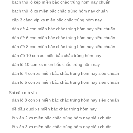
bạch thủ lô kép miền bắc chắc trúng hôm nay chuẩn
bạch thủ lô xs miền bắc chắc trúng hôm nay chuẩn
cặp 3 càng víp xs miền bắc chắc trúng hôm nay
dàn đề 4 con miền bắc chắc trúng hôm nay siêu chuẩn
dàn đề 6 con miền bắc chắc trúng hôm nay siêu chuẩn
dàn đề 8 con miền bắc chắc trúng hôm nay siêu chuẩn
dàn đề 10 con xs miền bắc chắc trúng hôm nay
dàn lô 10 con xs miền bắc chắc trúng hôm nay
dàn lô 4 con xs miền bắc chắc trúng hôm nay siêu chuẩn
dàn lô 6 con xs miền bắc chắc trúng hôm nay siêu chuẩn
Soi cầu mb víp
dàn lô 8 con xs miền bắc chắc trúng hôm nay siêu chuẩn
đề đầu đuôi xs miền bắc chắc trúng hôm nay
lô xiên 2 xs miền bắc chắc trúng hôm nay siêu chuẩn
lô xiên 3 xs miền bắc chắc trúng hôm nay siêu chuẩn