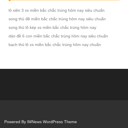
lô xiên 3 xs miền bắc chắc trúng hôm nay siêu chuẩn
song thủ đề miền bắc chắc trúng hôm nay siêu chuẩn
song thủ lô kép xs miền bắc chắc trúng hôm nay
dàn đề 6 con miền bắc chắc trúng hôm nay siêu chuẩn
bạch thủ lô xs miền bắc chắc trúng hôm nay chuẩn
Powered By
IMNews WordPress Theme