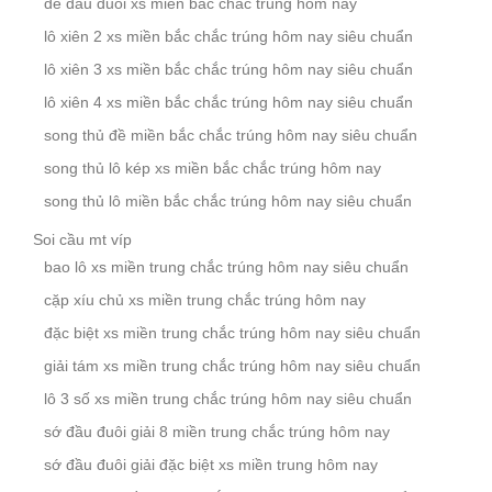
đề đầu đuôi xs miền bắc chắc trúng hôm nay
lô xiên 2 xs miền bắc chắc trúng hôm nay siêu chuẩn
lô xiên 3 xs miền bắc chắc trúng hôm nay siêu chuẩn
lô xiên 4 xs miền bắc chắc trúng hôm nay siêu chuẩn
song thủ đề miền bắc chắc trúng hôm nay siêu chuẩn
song thủ lô kép xs miền bắc chắc trúng hôm nay
song thủ lô miền bắc chắc trúng hôm nay siêu chuẩn
Soi cầu mt víp
bao lô xs miền trung chắc trúng hôm nay siêu chuẩn
cặp xíu chủ xs miền trung chắc trúng hôm nay
đặc biệt xs miền trung chắc trúng hôm nay siêu chuẩn
giải tám xs miền trung chắc trúng hôm nay siêu chuẩn
lô 3 số xs miền trung chắc trúng hôm nay siêu chuẩn
sớ đầu đuôi giải 8 miền trung chắc trúng hôm nay
sớ đầu đuôi giải đặc biệt xs miền trung hôm nay