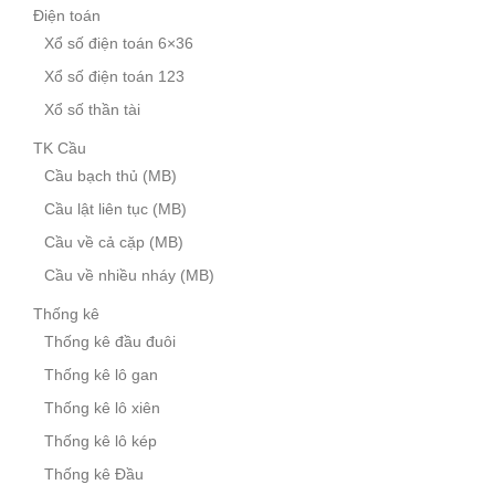
Điện toán
Xổ số điện toán 6×36
Xổ số điện toán 123
Xổ số thần tài
TK Cầu
Cầu bạch thủ (MB)
Cầu lật liên tục (MB)
Cầu về cả cặp (MB)
Cầu về nhiều nháy (MB)
Thống kê
Thống kê đầu đuôi
Thống kê lô gan
Thống kê lô xiên
Thống kê lô kép
Thống kê Đầu