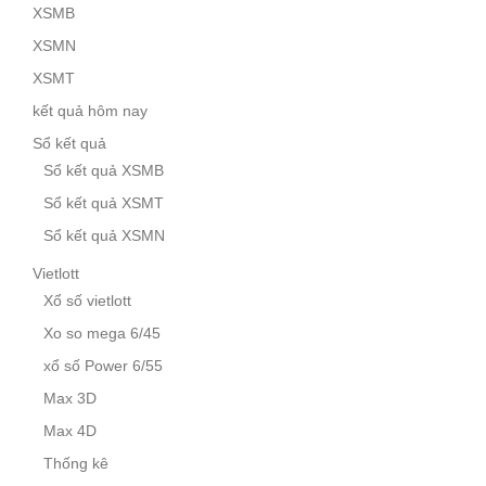
XSMB
XSMN
XSMT
kết quả hôm nay
Sổ kết quả
Sổ kết quả XSMB
Sổ kết quả XSMT
Sổ kết quả XSMN
Vietlott
Xổ số vietlott
Xo so mega 6/45
xổ số Power 6/55
Max 3D
Max 4D
Thống kê