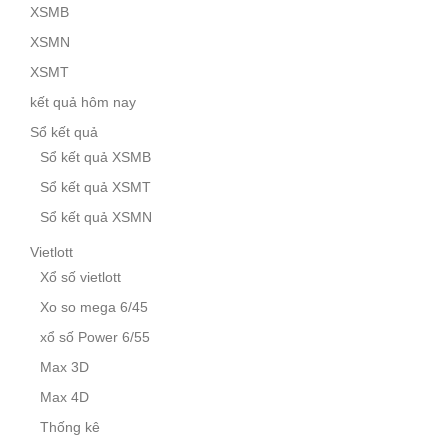
XSMB
XSMN
XSMT
kết quả hôm nay
Sổ kết quả
Sổ kết quả XSMB
Sổ kết quả XSMT
Sổ kết quả XSMN
Vietlott
Xổ số vietlott
Xo so mega 6/45
xổ số Power 6/55
Max 3D
Max 4D
Thống kê