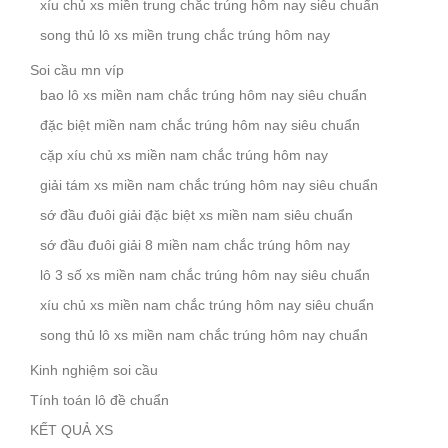
xíu chủ xs miền trung chắc trúng hôm nay siêu chuẩn
song thủ lô xs miền trung chắc trúng hôm nay
Soi cầu mn víp
bao lô xs miền nam chắc trúng hôm nay siêu chuẩn
đặc biệt miền nam chắc trúng hôm nay siêu chuẩn
cặp xíu chủ xs miền nam chắc trúng hôm nay
giải tám xs miền nam chắc trúng hôm nay siêu chuẩn
sớ đầu đuôi giải đặc biệt xs miền nam siêu chuẩn
sớ đầu đuôi giải 8 miền nam chắc trúng hôm nay
lô 3 số xs miền nam chắc trúng hôm nay siêu chuẩn
xíu chủ xs miền nam chắc trúng hôm nay siêu chuẩn
song thủ lô xs miền nam chắc trúng hôm nay chuẩn
Kinh nghiệm soi cầu
Tính toán lô đề chuẩn
KẾT QUẢ XS