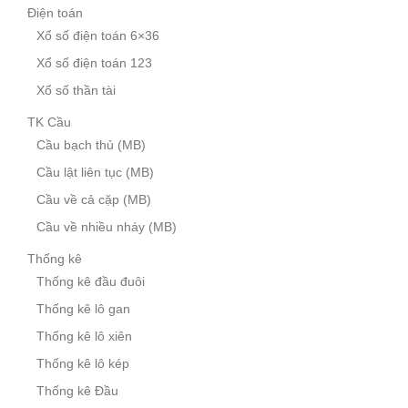
Điện toán
Xổ số điện toán 6×36
Xổ số điện toán 123
Xổ số thần tài
TK Cầu
Cầu bạch thủ (MB)
Cầu lật liên tục (MB)
Cầu về cả cặp (MB)
Cầu về nhiều nháy (MB)
Thống kê
Thống kê đầu đuôi
Thống kê lô gan
Thống kê lô xiên
Thống kê lô kép
Thống kê Đầu