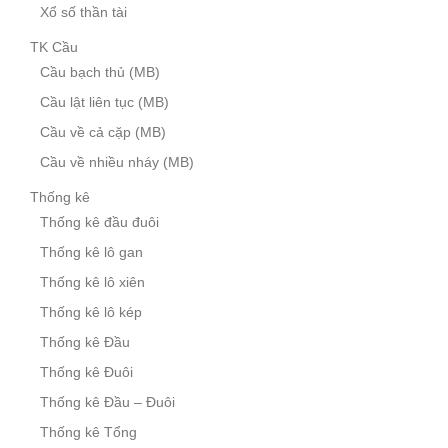
Xổ số thần tài
TK Cầu
Cầu bạch thủ (MB)
Cầu lật liên tục (MB)
Cầu về cả cặp (MB)
Cầu về nhiều nháy (MB)
Thống kê
Thống kê đầu đuôi
Thống kê lô gan
Thống kê lô xiên
Thống kê lô kép
Thống kê Đầu
Thống kê Đuôi
Thống kê Đầu – Đuôi
Thống kê Tổng