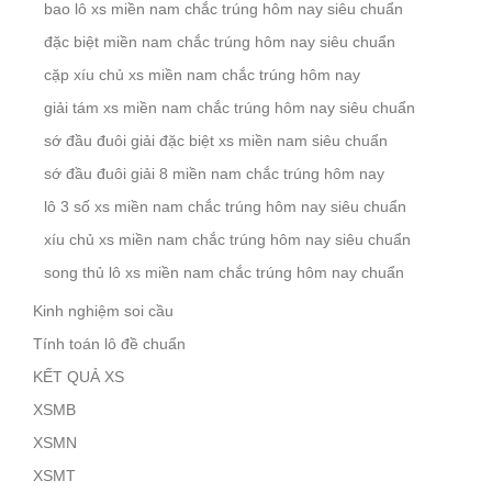
bao lô xs miền nam chắc trúng hôm nay siêu chuẩn
đặc biệt miền nam chắc trúng hôm nay siêu chuẩn
cặp xíu chủ xs miền nam chắc trúng hôm nay
giải tám xs miền nam chắc trúng hôm nay siêu chuẩn
sớ đầu đuôi giải đặc biệt xs miền nam siêu chuẩn
sớ đầu đuôi giải 8 miền nam chắc trúng hôm nay
lô 3 số xs miền nam chắc trúng hôm nay siêu chuẩn
xíu chủ xs miền nam chắc trúng hôm nay siêu chuẩn
song thủ lô xs miền nam chắc trúng hôm nay chuẩn
Kinh nghiệm soi cầu
Tính toán lô đề chuẩn
KẾT QUẢ XS
XSMB
XSMN
XSMT