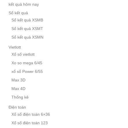
kết quả hôm nay
Sổ kết quả
Sổ kết quả XSMB
Sổ kết quả XSMT
Sổ kết quả XSMN
Vietlott
Xổ số vietlott
Xo so mega 6/45
xổ số Power 6/55
Max 3D
Max 4D
Thống kê
Điện toán
Xổ số điện toán 6×36
Xổ số điện toán 123