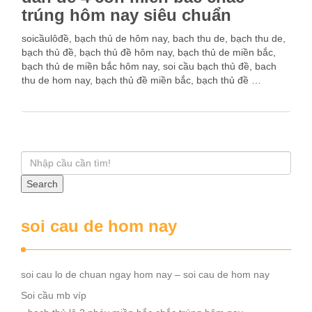
trúng hôm nay siêu chuẩn
soicầulôđề, bạch thủ de hôm nay, bach thu de, bạch thu de,
bạch thủ đề, bạch thủ đề hôm nay, bạch thủ de miền bắc,
bạch thủ de miền bắc hôm nay, soi cầu bạch thủ đề, bach
thu de hom nay, bạch thủ đề miền bắc, bạch thủ đề …
Search
soi cau de hom nay
soi cau lo de chuan ngay hom nay – soi cau de hom nay
Soi cầu mb víp