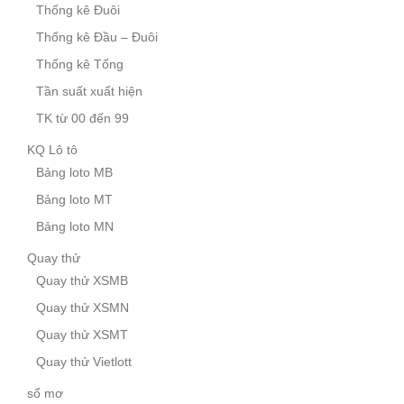
Thống kê Đuôi
Thống kê Đầu – Đuôi
Thống kê Tổng
Tần suất xuất hiện
TK từ 00 đến 99
KQ Lô tô
Bảng loto MB
Bảng loto MT
Bảng loto MN
Quay thử
Quay thử XSMB
Quay thử XSMN
Quay thử XSMT
Quay thử Vietlott
sổ mơ