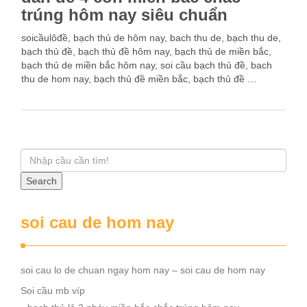
trúng hôm nay siêu chuẩn
soicầulôđề, bạch thủ de hôm nay, bach thu de, bạch thu de,
bạch thủ đề, bạch thủ đề hôm nay, bạch thủ de miền bắc,
bạch thủ de miền bắc hôm nay, soi cầu bạch thủ đề, bach
thu de hom nay, bạch thủ đề miền bắc, bạch thủ đề …
Search
soi cau de hom nay
soi cau lo de chuan ngay hom nay – soi cau de hom nay
Soi cầu mb víp