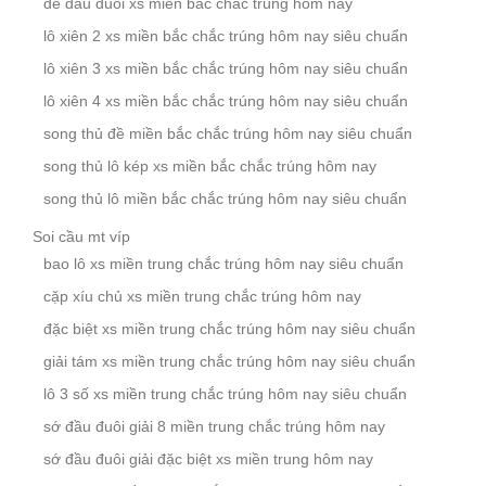
đề đầu đuôi xs miền bắc chắc trúng hôm nay
lô xiên 2 xs miền bắc chắc trúng hôm nay siêu chuẩn
lô xiên 3 xs miền bắc chắc trúng hôm nay siêu chuẩn
lô xiên 4 xs miền bắc chắc trúng hôm nay siêu chuẩn
song thủ đề miền bắc chắc trúng hôm nay siêu chuẩn
song thủ lô kép xs miền bắc chắc trúng hôm nay
song thủ lô miền bắc chắc trúng hôm nay siêu chuẩn
Soi cầu mt víp
bao lô xs miền trung chắc trúng hôm nay siêu chuẩn
cặp xíu chủ xs miền trung chắc trúng hôm nay
đặc biệt xs miền trung chắc trúng hôm nay siêu chuẩn
giải tám xs miền trung chắc trúng hôm nay siêu chuẩn
lô 3 số xs miền trung chắc trúng hôm nay siêu chuẩn
sớ đầu đuôi giải 8 miền trung chắc trúng hôm nay
sớ đầu đuôi giải đặc biệt xs miền trung hôm nay