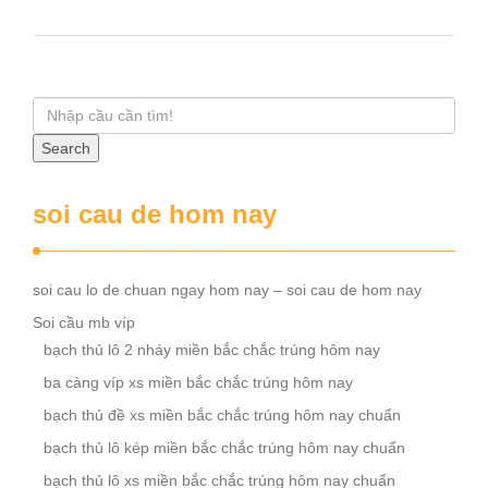
Search
soi cau de hom nay
soi cau lo de chuan ngay hom nay – soi cau de hom nay
Soi cầu mb víp
bạch thủ lô 2 nháy miền bắc chắc trúng hôm nay
ba càng víp xs miền bắc chắc trúng hôm nay
bạch thủ đề xs miền bắc chắc trúng hôm nay chuẩn
bạch thủ lô kép miền bắc chắc trúng hôm nay chuẩn
bạch thủ lô xs miền bắc chắc trúng hôm nay chuẩn