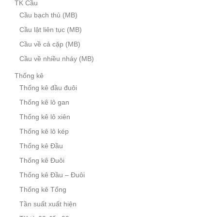
TK Cầu
Cầu bạch thủ (MB)
Cầu lật liên tục (MB)
Cầu về cả cặp (MB)
Cầu về nhiều nháy (MB)
Thống kê
Thống kê đầu đuôi
Thống kê lô gan
Thống kê lô xiên
Thống kê lô kép
Thống kê Đầu
Thống kê Đuôi
Thống kê Đầu – Đuôi
Thống kê Tổng
Tần suất xuất hiện