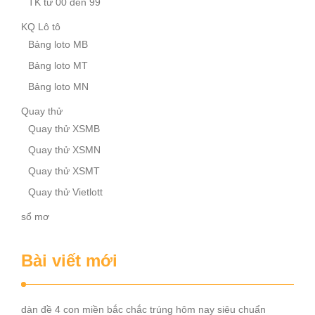
TK từ 00 đến 99
KQ Lô tô
Bảng loto MB
Bảng loto MT
Bảng loto MN
Quay thử
Quay thử XSMB
Quay thử XSMN
Quay thử XSMT
Quay thử Vietlott
sổ mơ
Bài viết mới
dàn đề 4 con miền bắc chắc trúng hôm nay siêu chuẩn