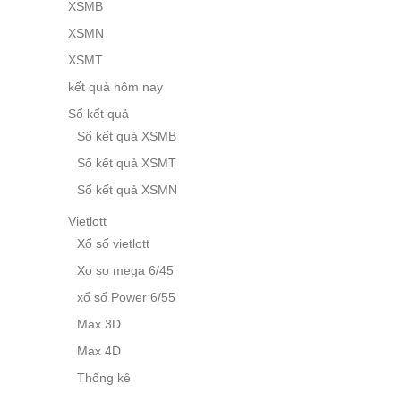
XSMB
XSMN
XSMT
kết quả hôm nay
Sổ kết quả
Sổ kết quả XSMB
Sổ kết quả XSMT
Sổ kết quả XSMN
Vietlott
Xổ số vietlott
Xo so mega 6/45
xổ số Power 6/55
Max 3D
Max 4D
Thống kê