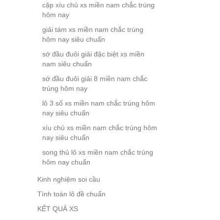
cặp xíu chủ xs miền nam chắc trúng
hôm nay
giải tám xs miền nam chắc trúng
hôm nay siêu chuẩn
sớ đầu đuôi giải đặc biệt xs miền
nam siêu chuẩn
sớ đầu đuôi giải 8 miền nam chắc
trúng hôm nay
lô 3 số xs miền nam chắc trúng hôm
nay siêu chuẩn
xíu chủ xs miền nam chắc trúng hôm
nay siêu chuẩn
song thủ lô xs miền nam chắc trúng
hôm nay chuẩn
Kinh nghiệm soi cầu
Tính toán lô đề chuẩn
KẾT QUẢ XS