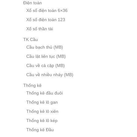
Điện toán
Xổ số điện toán 6×36
Xổ số điện toán 123
Xổ số thần tài
TK Cầu
Cầu bạch thủ (MB)
Cầu lật liên tục (MB)
Cầu về cả cặp (MB)
Cầu về nhiều nháy (MB)
Thống kê
Thống kê đầu đuôi
Thống kê lô gan
Thống kê lô xiên
Thống kê lô kép
Thống kê Đầu