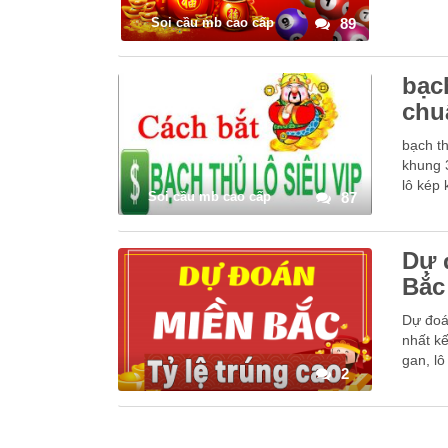
Soi cầu mb cao cấp
89
bạc
chu
bạch t
khung 3
lô kép
Soi cầu mb cao cấp
87
Dự 
Bắc
Dự đoá
nhất kế
gan, l
2