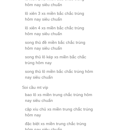
hôm nay siêu chuẩn
lô xiên 3 xs miền bắc chắc trúng
hôm nay siêu chuẩn
lô xiên 4 xs miền bắc chắc trúng
hôm nay siêu chuẩn
song thủ đề miền bắc chắc trúng
hôm nay siêu chuẩn
song thủ lô kép xs miền bắc chắc
trúng hôm nay
song thủ lô miền bắc chắc trúng hôm
nay siêu chuẩn
Soi cầu mt víp
bao lô xs miền trung chắc trúng hôm
nay siêu chuẩn
cặp xíu chủ xs miền trung chắc trúng
hôm nay
đặc biệt xs miền trung chắc trúng
hôm nay siêu chuẩn