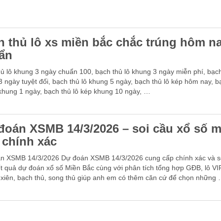
h thủ lô xs miền bắc chắc trúng hôm n
ẩn
hủ lô khung 3 ngày chuẩn 100, bạch thủ lô khung 3 ngày miễn phí, bạch
 ngày tuyệt đối, bạch thủ lô khung 5 ngày, bạch thủ lô kép hôm nay, b
 khung 1 ngày, bạch thủ lô kép khung 10 ngày, …
đoán XSMB 14/3/2026 – soi cầu xổ số m
 chính xác
n XSMB 14/3/2026 Dự đoán XSMB 14/3/2026 cung cấp chính xác và 
t quả dự đoán xổ số Miền Bắc cùng với phân tích tổng hợp GĐB, lô VIP
ô xiên, bạch thủ, song thủ giúp anh em có thêm căn cứ để chọn những