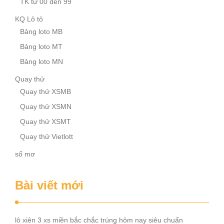
TK từ 00 đến 99
KQ Lô tô
Bảng loto MB
Bảng loto MT
Bảng loto MN
Quay thử
Quay thử XSMB
Quay thử XSMN
Quay thử XSMT
Quay thử Vietlott
sổ mơ
Bài viết mới
lô xiên 3 xs miền bắc chắc trúng hôm nay siêu chuẩn