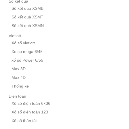
Sổ kết quả
Sổ kết quả XSMB
Sổ kết quả XSMT
Sổ kết quả XSMN
Vietlott
Xổ số vietlott
Xo so mega 6/45
xổ số Power 6/55
Max 3D
Max 4D
Thống kê
Điện toán
Xổ số điện toán 6×36
Xổ số điện toán 123
Xổ số thần tài