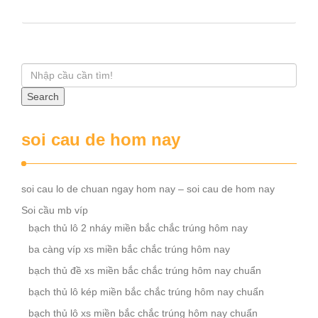
Search
soi cau de hom nay
soi cau lo de chuan ngay hom nay – soi cau de hom nay
Soi cầu mb víp
bạch thủ lô 2 nháy miền bắc chắc trúng hôm nay
ba càng víp xs miền bắc chắc trúng hôm nay
bạch thủ đề xs miền bắc chắc trúng hôm nay chuẩn
bạch thủ lô kép miền bắc chắc trúng hôm nay chuẩn
bạch thủ lô xs miền bắc chắc trúng hôm nay chuẩn