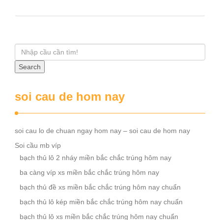
Search
soi cau de hom nay
soi cau lo de chuan ngay hom nay – soi cau de hom nay
Soi cầu mb víp
bạch thủ lô 2 nháy miền bắc chắc trúng hôm nay
ba càng víp xs miền bắc chắc trúng hôm nay
bạch thủ đề xs miền bắc chắc trúng hôm nay chuẩn
bạch thủ lô kép miền bắc chắc trúng hôm nay chuẩn
bạch thủ lô xs miền bắc chắc trúng hôm nay chuẩn