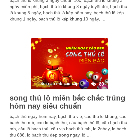
bạch thủ lô khung 3 ngày chuẩn 100, bạch thủ lô khung 3
ngày miễn phí, bạch thủ lô khung 3 ngày tuyệt đối, bạch thủ
lô khung 5 ngày, bạch thủ lô kép hôm nay, bạch thủ lô kép
khung 1 ngày, bạch thủ lô kép khung 10 ngày, …
Soi cầu mb cao cấp
89
song thủ lô miền bắc chắc trúng
hôm nay siêu chuẩn
bạch thủ ngày hôm nay, bạch thủ vip, cao thu lo khung, cau
bach thu mb, cau lo bạch thu, câu bạch thủ lô, câu bạch thủ
mb, cầu lô bạch thủ, cầu vip bạch thủ mb, lo 2nhay, lo bach
thu 888, lo bach thu dep trong ngay, lô …