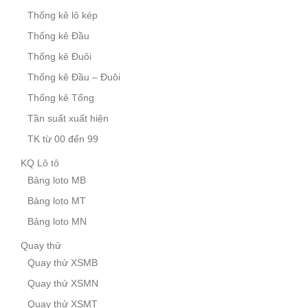
Thống kê lô kép
Thống kê Đầu
Thống kê Đuôi
Thống kê Đầu – Đuôi
Thống kê Tổng
Tần suất xuất hiện
TK từ 00 đến 99
KQ Lô tô
Bảng loto MB
Bảng loto MT
Bảng loto MN
Quay thử
Quay thử XSMB
Quay thử XSMN
Quay thử XSMT