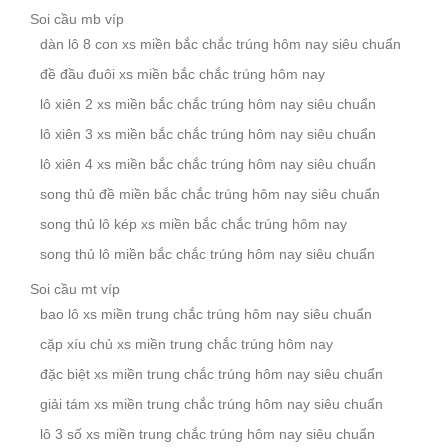
Soi cầu mb víp
dàn lô 8 con xs miền bắc chắc trúng hôm nay siêu chuẩn
đề đầu đuôi xs miền bắc chắc trúng hôm nay
lô xiên 2 xs miền bắc chắc trúng hôm nay siêu chuẩn
lô xiên 3 xs miền bắc chắc trúng hôm nay siêu chuẩn
lô xiên 4 xs miền bắc chắc trúng hôm nay siêu chuẩn
song thủ đề miền bắc chắc trúng hôm nay siêu chuẩn
song thủ lô kép xs miền bắc chắc trúng hôm nay
song thủ lô miền bắc chắc trúng hôm nay siêu chuẩn
Soi cầu mt víp
bao lô xs miền trung chắc trúng hôm nay siêu chuẩn
cặp xíu chủ xs miền trung chắc trúng hôm nay
đặc biệt xs miền trung chắc trúng hôm nay siêu chuẩn
giải tám xs miền trung chắc trúng hôm nay siêu chuẩn
lô 3 số xs miền trung chắc trúng hôm nay siêu chuẩn