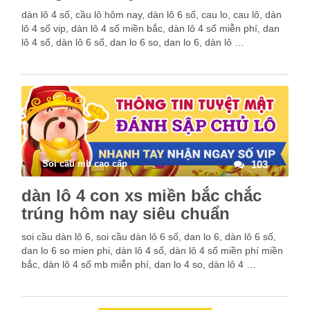
dàn lô 4 số, cầu lô hôm nay, dàn lô 6 số, cau lo, cau lô, dàn
lô 4 số vip, dàn lô 4 số miền bắc, dàn lô 4 số miễn phí, dan
lô 4 số, dàn lô 6 số, dan lo 6 so, dan lo 6, dàn lô …
Soi cầu mb cao cấp
103
dàn lô 4 con xs miền bắc chắc
trúng hôm nay siêu chuẩn
soi cầu dàn lô 6, soi cầu dàn lô 6 số, dan lo 6, dàn lô 6 số,
dan lo 6 so mien phi, dàn lô 4 số, dàn lô 4 số miền phí miền
bắc, dàn lô 4 số mb miễn phí, dan lo 4 so, dàn lô 4 …