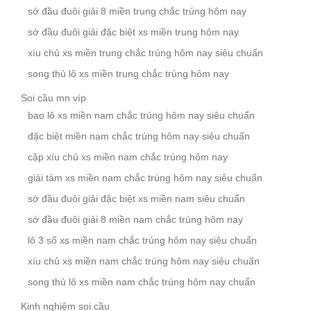
sớ đầu đuôi giải 8 miền trung chắc trúng hôm nay
sớ đầu đuôi giải đặc biệt xs miền trung hôm nay
xíu chủ xs miền trung chắc trúng hôm nay siêu chuẩn
song thủ lô xs miền trung chắc trúng hôm nay
Soi cầu mn víp
bao lô xs miền nam chắc trúng hôm nay siêu chuẩn
đặc biệt miền nam chắc trúng hôm nay siêu chuẩn
cặp xíu chủ xs miền nam chắc trúng hôm nay
giải tám xs miền nam chắc trúng hôm nay siêu chuẩn
sớ đầu đuôi giải đặc biệt xs miền nam siêu chuẩn
sớ đầu đuôi giải 8 miền nam chắc trúng hôm nay
lô 3 số xs miền nam chắc trúng hôm nay siêu chuẩn
xíu chủ xs miền nam chắc trúng hôm nay siêu chuẩn
song thủ lô xs miền nam chắc trúng hôm nay chuẩn
Kinh nghiệm soi cầu