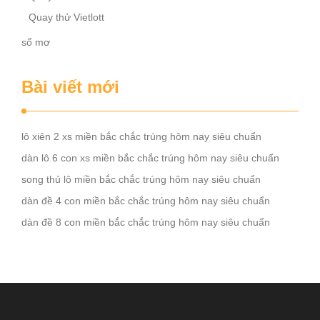
Quay thử Vietlott
sổ mơ
Bài viết mới
lô xiên 2 xs miền bắc chắc trúng hôm nay siêu chuẩn
dàn lô 6 con xs miền bắc chắc trúng hôm nay siêu chuẩn
song thủ lô miền bắc chắc trúng hôm nay siêu chuẩn
dàn đề 4 con miền bắc chắc trúng hôm nay siêu chuẩn
dàn đề 8 con miền bắc chắc trúng hôm nay siêu chuẩn