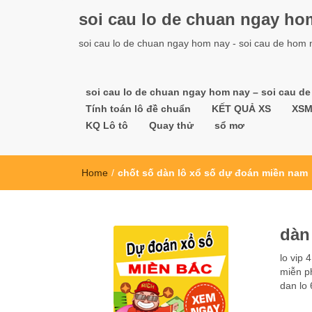
soi cau lo de chuan ngay ho
soi cau lo de chuan ngay hom nay - soi cau de hom 
soi cau lo de chuan ngay hom nay – soi cau d
Tính toán lô đề chuẩn
KẾT QUẢ XS
XS
KQ Lô tô
Quay thử
sổ mơ
Home
/
chốt số dàn lô xổ số dự đoán miền nam
dàn
lo vip 
miễn ph
dan lo