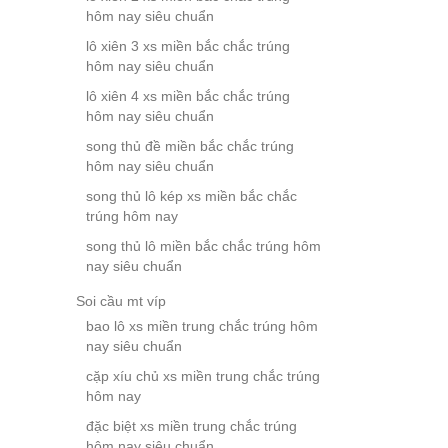
hôm nay siêu chuẩn
lô xiên 3 xs miền bắc chắc trúng
hôm nay siêu chuẩn
lô xiên 4 xs miền bắc chắc trúng
hôm nay siêu chuẩn
song thủ đề miền bắc chắc trúng
hôm nay siêu chuẩn
song thủ lô kép xs miền bắc chắc
trúng hôm nay
song thủ lô miền bắc chắc trúng hôm
nay siêu chuẩn
Soi cầu mt víp
bao lô xs miền trung chắc trúng hôm
nay siêu chuẩn
cặp xíu chủ xs miền trung chắc trúng
hôm nay
đặc biệt xs miền trung chắc trúng
hôm nay siêu chuẩn