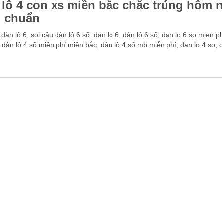
 lô 4 con xs miền bắc chắc trúng hôm 
u chuẩn
 dàn lô 6, soi cầu dàn lô 6 số, dan lo 6, dàn lô 6 số, dan lo 6 so mien p
, dàn lô 4 số miền phí miền bắc, dàn lô 4 số mb miễn phí, dan lo 4 so, 