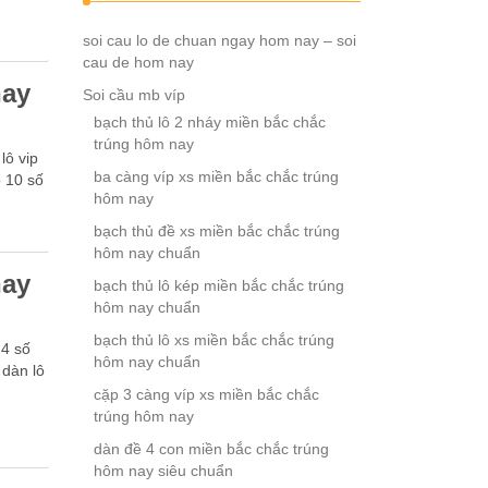
soi cau lo de chuan ngay hom nay – soi
cau de hom nay
nay
Soi cầu mb víp
bạch thủ lô 2 nháy miền bắc chắc
trúng hôm nay
lô vip
ba càng víp xs miền bắc chắc trúng
ô 10 số
hôm nay
bạch thủ đề xs miền bắc chắc trúng
hôm nay chuẩn
nay
bạch thủ lô kép miền bắc chắc trúng
hôm nay chuẩn
bạch thủ lô xs miền bắc chắc trúng
 4 số
hôm nay chuẩn
 dàn lô
cặp 3 càng víp xs miền bắc chắc
trúng hôm nay
dàn đề 4 con miền bắc chắc trúng
hôm nay siêu chuẩn