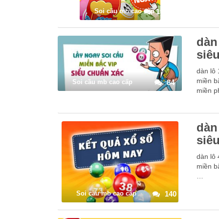
Soi cầu mb cao cấp
199
dàn
siê
dàn lô 
miền bắ
Soi cầu mb cao cấp
84
miền p
dàn
siê
dàn lô 
miền bắ
…
Soi cầu mb cao cấp
140