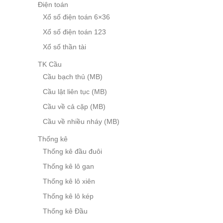
Điện toán
Xổ số điện toán 6×36
Xổ số điện toán 123
Xổ số thần tài
TK Cầu
Cầu bạch thủ (MB)
Cầu lật liên tục (MB)
Cầu về cả cặp (MB)
Cầu về nhiều nháy (MB)
Thống kê
Thống kê đầu đuôi
Thống kê lô gan
Thống kê lô xiên
Thống kê lô kép
Thống kê Đầu