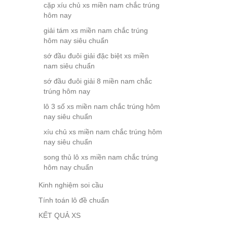
cặp xíu chủ xs miền nam chắc trúng
hôm nay
giải tám xs miền nam chắc trúng
hôm nay siêu chuẩn
sớ đầu đuôi giải đặc biệt xs miền
nam siêu chuẩn
sớ đầu đuôi giải 8 miền nam chắc
trúng hôm nay
lô 3 số xs miền nam chắc trúng hôm
nay siêu chuẩn
xíu chủ xs miền nam chắc trúng hôm
nay siêu chuẩn
song thủ lô xs miền nam chắc trúng
hôm nay chuẩn
Kinh nghiệm soi cầu
Tính toán lô đề chuẩn
KẾT QUẢ XS