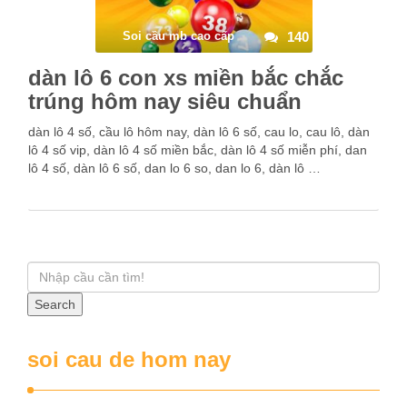
Soi cầu mb cao cấp
140
dàn lô 6 con xs miền bắc chắc
trúng hôm nay siêu chuẩn
dàn lô 4 số, cầu lô hôm nay, dàn lô 6 số, cau lo, cau lô, dàn
lô 4 số vip, dàn lô 4 số miền bắc, dàn lô 4 số miễn phí, dan
lô 4 số, dàn lô 6 số, dan lo 6 so, dan lo 6, dàn lô …
Search
soi cau de hom nay