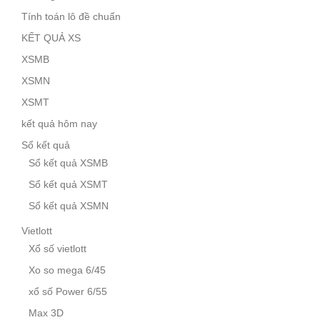
Tính toán lô đề chuẩn
KẾT QUẢ XS
XSMB
XSMN
XSMT
kết quả hôm nay
Sổ kết quả
Sổ kết quả XSMB
Sổ kết quả XSMT
Sổ kết quả XSMN
Vietlott
Xổ số vietlott
Xo so mega 6/45
xổ số Power 6/55
Max 3D