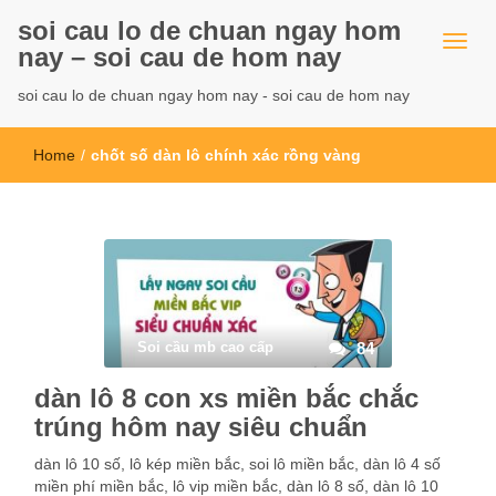
soi cau lo de chuan ngay hom
nay – soi cau de hom nay
soi cau lo de chuan ngay hom nay - soi cau de hom nay
Home
/
chốt số dàn lô chính xác rồng vàng
Soi cầu mb cao cấp
84
dàn lô 8 con xs miền bắc chắc
trúng hôm nay siêu chuẩn
dàn lô 10 số, lô kép miền bắc, soi lô miền bắc, dàn lô 4 số
miền phí miền bắc, lô vip miền bắc, dàn lô 8 số, dàn lô 10