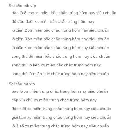
Soi cầu mb víp
dàn lô 8 con xs miền bắc chắc trúng hôm nay siêu chuẩn
đề đầu đuôi xs miền bắc chắc trúng hôm nay
lô xiên 2 xs miền bắc chắc trúng hôm nay siêu chuẩn
lô xiên 3 xs miền bắc chắc trúng hôm nay siêu chuẩn
lô xiên 4 xs miền bắc chắc trúng hôm nay siêu chuẩn
song thủ đề miền bắc chắc trúng hôm nay siêu chuẩn
song thủ lô kép xs miền bắc chắc trúng hôm nay
song thủ lô miền bắc chắc trúng hôm nay siêu chuẩn
Soi cầu mt víp
bao lô xs miền trung chắc trúng hôm nay siêu chuẩn
cặp xíu chủ xs miền trung chắc trúng hôm nay
đặc biệt xs miền trung chắc trúng hôm nay siêu chuẩn
giải tám xs miền trung chắc trúng hôm nay siêu chuẩn
lô 3 số xs miền trung chắc trúng hôm nay siêu chuẩn