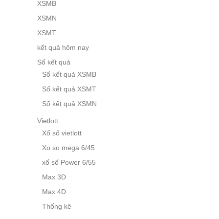
XSMB
XSMN
XSMT
kết quả hôm nay
Sổ kết quả
Sổ kết quả XSMB
Sổ kết quả XSMT
Sổ kết quả XSMN
Vietlott
Xổ số vietlott
Xo so mega 6/45
xổ số Power 6/55
Max 3D
Max 4D
Thống kê