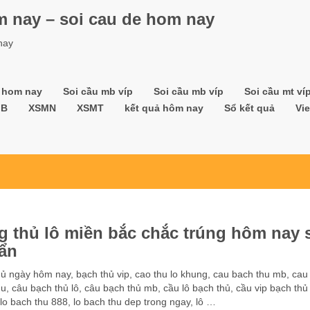
m nay – soi cau de hom nay
nay
e hom nay
Soi cầu mb víp
Soi cầu mb víp
Soi cầu mt ví
MB
XSMN
XSMT
kết quả hôm nay
Sổ kết quả
Vie
g thủ lô miền bắc chắc trúng hôm nay 
ẩn
ủ ngày hôm nay, bạch thủ vip, cao thu lo khung, cau bach thu mb, cau 
u, câu bạch thủ lô, câu bạch thủ mb, cầu lô bạch thủ, cầu vip bạch thủ
lo bach thu 888, lo bach thu dep trong ngay, lô …