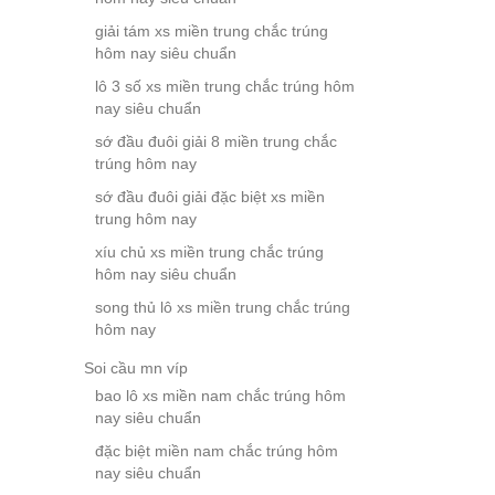
giải tám xs miền trung chắc trúng
hôm nay siêu chuẩn
lô 3 số xs miền trung chắc trúng hôm
nay siêu chuẩn
sớ đầu đuôi giải 8 miền trung chắc
trúng hôm nay
sớ đầu đuôi giải đặc biệt xs miền
trung hôm nay
xíu chủ xs miền trung chắc trúng
hôm nay siêu chuẩn
song thủ lô xs miền trung chắc trúng
hôm nay
Soi cầu mn víp
bao lô xs miền nam chắc trúng hôm
nay siêu chuẩn
đặc biệt miền nam chắc trúng hôm
nay siêu chuẩn