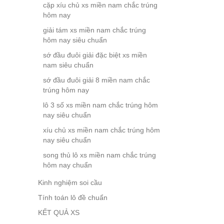
cặp xíu chủ xs miền nam chắc trúng
hôm nay
giải tám xs miền nam chắc trúng
hôm nay siêu chuẩn
sớ đầu đuôi giải đặc biệt xs miền
nam siêu chuẩn
sớ đầu đuôi giải 8 miền nam chắc
trúng hôm nay
lô 3 số xs miền nam chắc trúng hôm
nay siêu chuẩn
xíu chủ xs miền nam chắc trúng hôm
nay siêu chuẩn
song thủ lô xs miền nam chắc trúng
hôm nay chuẩn
Kinh nghiệm soi cầu
Tính toán lô đề chuẩn
KẾT QUẢ XS