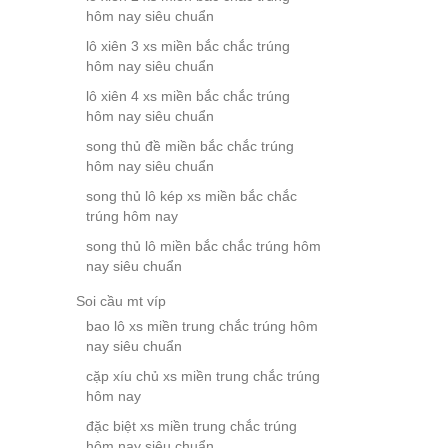
hôm nay siêu chuẩn
lô xiên 3 xs miền bắc chắc trúng
hôm nay siêu chuẩn
lô xiên 4 xs miền bắc chắc trúng
hôm nay siêu chuẩn
song thủ đề miền bắc chắc trúng
hôm nay siêu chuẩn
song thủ lô kép xs miền bắc chắc
trúng hôm nay
song thủ lô miền bắc chắc trúng hôm
nay siêu chuẩn
Soi cầu mt víp
bao lô xs miền trung chắc trúng hôm
nay siêu chuẩn
cặp xíu chủ xs miền trung chắc trúng
hôm nay
đặc biệt xs miền trung chắc trúng
hôm nay siêu chuẩn