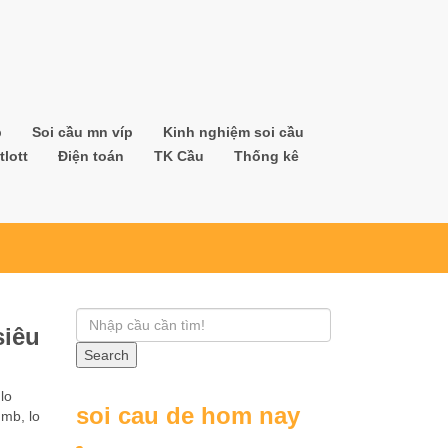
p
Soi cầu mn víp
Kinh nghiệm soi cầu
tlott
Điện toán
TK Cầu
Thống kê
siêu
Search
lo
soi cau de hom nay
 mb, lo