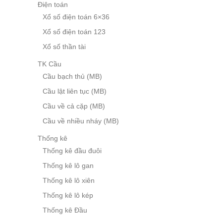
Điện toán
Xổ số điện toán 6×36
Xổ số điện toán 123
Xổ số thần tài
TK Cầu
Cầu bạch thủ (MB)
Cầu lật liên tục (MB)
Cầu về cả cặp (MB)
Cầu về nhiều nháy (MB)
Thống kê
Thống kê đầu đuôi
Thống kê lô gan
Thống kê lô xiên
Thống kê lô kép
Thống kê Đầu