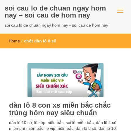
soi cau lo de chuan ngay hom
nay – soi cau de hom nay
soi cau lo de chuan ngay hom nay - soi cau de hom nay
Home
/
chốt dàn lô 8 số
Soi cầu mb cao cấp
84
dàn lô 8 con xs miền bắc chắc
trúng hôm nay siêu chuẩn
dàn lô 10 số, lô kép miền bắc, soi lô miền bắc, dàn lô 4 số
miền phí miền bắc, lô vip miền bắc, dàn lô 8 số, dàn lô 10