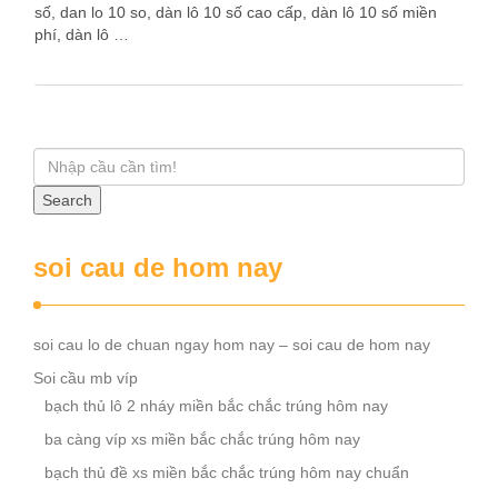
số, dan lo 10 so, dàn lô 10 số cao cấp, dàn lô 10 số miền
phí, dàn lô …
Search
soi cau de hom nay
soi cau lo de chuan ngay hom nay – soi cau de hom nay
Soi cầu mb víp
bạch thủ lô 2 nháy miền bắc chắc trúng hôm nay
ba càng víp xs miền bắc chắc trúng hôm nay
bạch thủ đề xs miền bắc chắc trúng hôm nay chuẩn