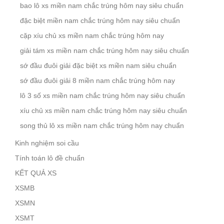
bao lô xs miền nam chắc trúng hôm nay siêu chuẩn
đặc biệt miền nam chắc trúng hôm nay siêu chuẩn
cặp xíu chủ xs miền nam chắc trúng hôm nay
giải tám xs miền nam chắc trúng hôm nay siêu chuẩn
sớ đầu đuôi giải đặc biệt xs miền nam siêu chuẩn
sớ đầu đuôi giải 8 miền nam chắc trúng hôm nay
lô 3 số xs miền nam chắc trúng hôm nay siêu chuẩn
xíu chủ xs miền nam chắc trúng hôm nay siêu chuẩn
song thủ lô xs miền nam chắc trúng hôm nay chuẩn
Kinh nghiệm soi cầu
Tính toán lô đề chuẩn
KẾT QUẢ XS
XSMB
XSMN
XSMT