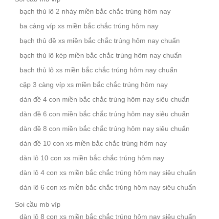
bạch thủ lô 2 nháy miền bắc chắc trúng hôm nay
ba càng víp xs miền bắc chắc trúng hôm nay
bạch thủ đề xs miền bắc chắc trúng hôm nay chuẩn
bạch thủ lô kép miền bắc chắc trúng hôm nay chuẩn
bạch thủ lô xs miền bắc chắc trúng hôm nay chuẩn
cặp 3 càng víp xs miền bắc chắc trúng hôm nay
dàn đề 4 con miền bắc chắc trúng hôm nay siêu chuẩn
dàn đề 6 con miền bắc chắc trúng hôm nay siêu chuẩn
dàn đề 8 con miền bắc chắc trúng hôm nay siêu chuẩn
dàn đề 10 con xs miền bắc chắc trúng hôm nay
dàn lô 10 con xs miền bắc chắc trúng hôm nay
dàn lô 4 con xs miền bắc chắc trúng hôm nay siêu chuẩn
dàn lô 6 con xs miền bắc chắc trúng hôm nay siêu chuẩn
Soi cầu mb víp
dàn lô 8 con xs miền bắc chắc trúng hôm nay siêu chuẩn