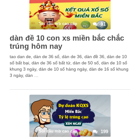
Soi cầu mb cao cấp
91
dàn đề 10 con xs miền bắc chắc
trúng hôm nay
tao dan de, dàn de 36 số, dàn de 36, dàn đề 36, dàn de 10
số bất bại, dàn de 36 số bất tử, dàn de 50 số, dàn de 10 số
khung 3 ngày, dàn de 10 số hàng ngày, dàn de 16 số khung
3 ngày, dàn …
Soi cầu mb cao cấp
199