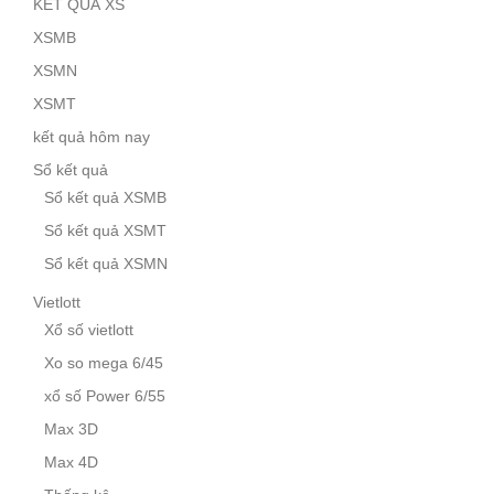
KẾT QUẢ XS
XSMB
XSMN
XSMT
kết quả hôm nay
Sổ kết quả
Sổ kết quả XSMB
Sổ kết quả XSMT
Sổ kết quả XSMN
Vietlott
Xổ số vietlott
Xo so mega 6/45
xổ số Power 6/55
Max 3D
Max 4D