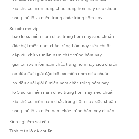
xíu chủ xs miền trung chắc trúng hôm nay siêu chuẩn
song thủ lô xs miền trung chắc trúng hôm nay
Soi cầu mn víp
bao lô xs miền nam chắc trúng hôm nay siêu chuẩn
đặc biệt miền nam chắc trúng hôm nay siêu chuẩn
cặp xíu chủ xs miền nam chắc trúng hôm nay
giải tám xs miền nam chắc trúng hôm nay siêu chuẩn
sớ đầu đuôi giải đặc biệt xs miền nam siêu chuẩn
sớ đầu đuôi giải 8 miền nam chắc trúng hôm nay
lô 3 số xs miền nam chắc trúng hôm nay siêu chuẩn
xíu chủ xs miền nam chắc trúng hôm nay siêu chuẩn
song thủ lô xs miền nam chắc trúng hôm nay chuẩn
Kinh nghiệm soi cầu
Tính toán lô đề chuẩn