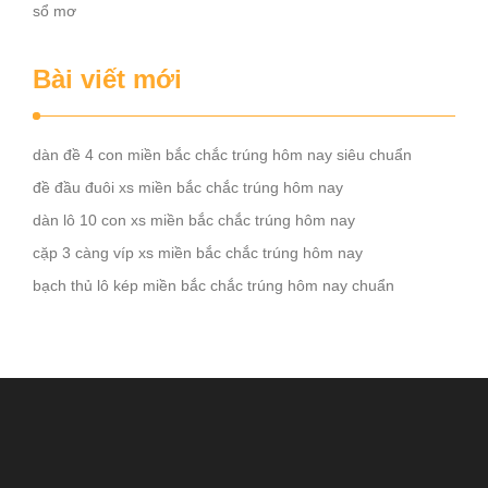
sổ mơ
Bài viết mới
dàn đề 4 con miền bắc chắc trúng hôm nay siêu chuẩn
đề đầu đuôi xs miền bắc chắc trúng hôm nay
dàn lô 10 con xs miền bắc chắc trúng hôm nay
cặp 3 càng víp xs miền bắc chắc trúng hôm nay
bạch thủ lô kép miền bắc chắc trúng hôm nay chuẩn