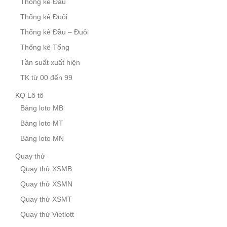
Thống kê Đầu
Thống kê Đuôi
Thống kê Đầu – Đuôi
Thống kê Tổng
Tần suất xuất hiện
TK từ 00 đến 99
KQ Lô tô
Bảng loto MB
Bảng loto MT
Bảng loto MN
Quay thử
Quay thử XSMB
Quay thử XSMN
Quay thử XSMT
Quay thử Vietlott