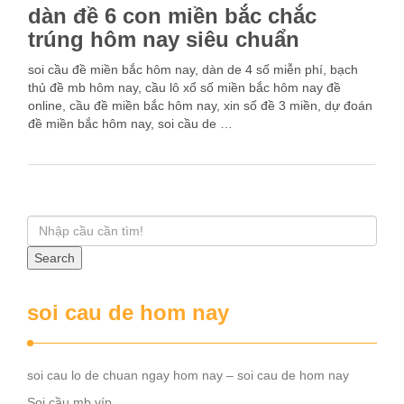
dàn đề 6 con miền bắc chắc
trúng hôm nay siêu chuẩn
soi cầu đề miền bắc hôm nay, dàn de 4 số miễn phí, bạch
thủ đề mb hôm nay, cầu lô xổ số miền bắc hôm nay đề
online, cầu đề miền bắc hôm nay, xin số đề 3 miền, dự đoán
đề miền bắc hôm nay, soi cầu de …
Search
soi cau de hom nay
soi cau lo de chuan ngay hom nay – soi cau de hom nay
Soi cầu mb víp