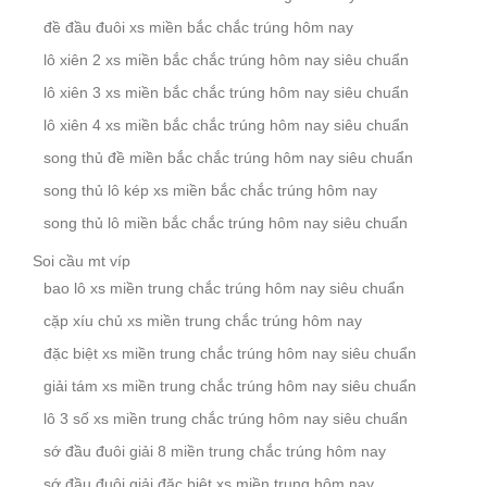
đề đầu đuôi xs miền bắc chắc trúng hôm nay
lô xiên 2 xs miền bắc chắc trúng hôm nay siêu chuẩn
lô xiên 3 xs miền bắc chắc trúng hôm nay siêu chuẩn
lô xiên 4 xs miền bắc chắc trúng hôm nay siêu chuẩn
song thủ đề miền bắc chắc trúng hôm nay siêu chuẩn
song thủ lô kép xs miền bắc chắc trúng hôm nay
song thủ lô miền bắc chắc trúng hôm nay siêu chuẩn
Soi cầu mt víp
bao lô xs miền trung chắc trúng hôm nay siêu chuẩn
cặp xíu chủ xs miền trung chắc trúng hôm nay
đặc biệt xs miền trung chắc trúng hôm nay siêu chuẩn
giải tám xs miền trung chắc trúng hôm nay siêu chuẩn
lô 3 số xs miền trung chắc trúng hôm nay siêu chuẩn
sớ đầu đuôi giải 8 miền trung chắc trúng hôm nay
sớ đầu đuôi giải đặc biệt xs miền trung hôm nay