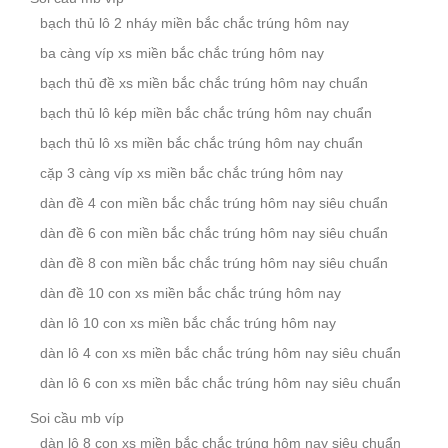
bạch thủ lô 2 nháy miền bắc chắc trúng hôm nay
ba càng víp xs miền bắc chắc trúng hôm nay
bạch thủ đề xs miền bắc chắc trúng hôm nay chuẩn
bạch thủ lô kép miền bắc chắc trúng hôm nay chuẩn
bạch thủ lô xs miền bắc chắc trúng hôm nay chuẩn
cặp 3 càng víp xs miền bắc chắc trúng hôm nay
dàn đề 4 con miền bắc chắc trúng hôm nay siêu chuẩn
dàn đề 6 con miền bắc chắc trúng hôm nay siêu chuẩn
dàn đề 8 con miền bắc chắc trúng hôm nay siêu chuẩn
dàn đề 10 con xs miền bắc chắc trúng hôm nay
dàn lô 10 con xs miền bắc chắc trúng hôm nay
dàn lô 4 con xs miền bắc chắc trúng hôm nay siêu chuẩn
dàn lô 6 con xs miền bắc chắc trúng hôm nay siêu chuẩn
Soi cầu mb víp
dàn lô 8 con xs miền bắc chắc trúng hôm nay siêu chuẩn