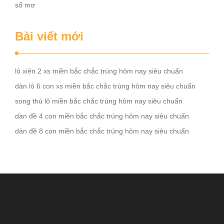
sổ mơ
Bài viết mới
lô xiên 2 xs miền bắc chắc trúng hôm nay siêu chuẩn
dàn lô 6 con xs miền bắc chắc trúng hôm nay siêu chuẩn
song thủ lô miền bắc chắc trúng hôm nay siêu chuẩn
dàn đề 4 con miền bắc chắc trúng hôm nay siêu chuẩn
dàn đề 8 con miền bắc chắc trúng hôm nay siêu chuẩn