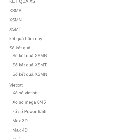
KẾT QUẢ XS
XSMB
XSMN
XSMT
kết quả hôm nay
Sổ kết quả
Sổ kết quả XSMB
Sổ kết quả XSMT
Sổ kết quả XSMN
Vietlott
Xổ số vietlott
Xo so mega 6/45
xổ số Power 6/55
Max 3D
Max 4D