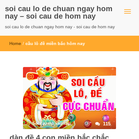
soi cau lo de chuan ngay hom
nay – soi cau de hom nay
soi cau lo de chuan ngay hom nay - soi cau de hom nay
Home
/
cầu lô đề miền bắc hôm nay
Soi cầu mb cao cấp
115
dàn đề 4 con miền bắc chắc