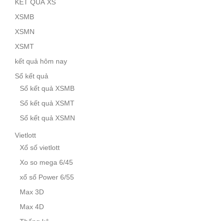
KẾT QUẢ XS
XSMB
XSMN
XSMT
kết quả hôm nay
Sổ kết quả
Sổ kết quả XSMB
Sổ kết quả XSMT
Sổ kết quả XSMN
Vietlott
Xổ số vietlott
Xo so mega 6/45
xổ số Power 6/55
Max 3D
Max 4D