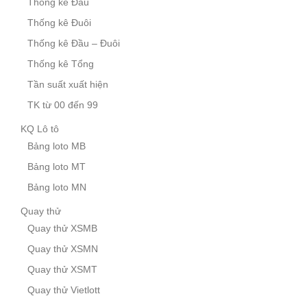
Thống kê Đầu
Thống kê Đuôi
Thống kê Đầu – Đuôi
Thống kê Tổng
Tần suất xuất hiện
TK từ 00 đến 99
KQ Lô tô
Bảng loto MB
Bảng loto MT
Bảng loto MN
Quay thử
Quay thử XSMB
Quay thử XSMN
Quay thử XSMT
Quay thử Vietlott