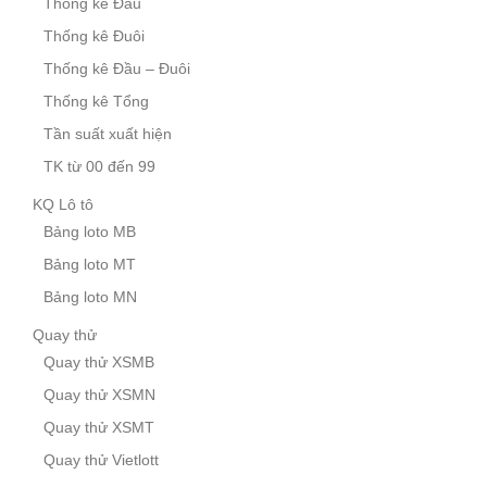
Thống kê Đầu
Thống kê Đuôi
Thống kê Đầu – Đuôi
Thống kê Tổng
Tần suất xuất hiện
TK từ 00 đến 99
KQ Lô tô
Bảng loto MB
Bảng loto MT
Bảng loto MN
Quay thử
Quay thử XSMB
Quay thử XSMN
Quay thử XSMT
Quay thử Vietlott