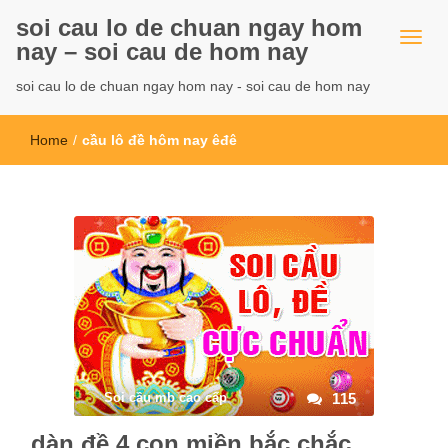
soi cau lo de chuan ngay hom
nay – soi cau de hom nay
soi cau lo de chuan ngay hom nay - soi cau de hom nay
Home
/
cầu lô đề hôm nay êđê
Soi cầu mb cao cấp
115
dàn đề 4 con miền bắc chắc