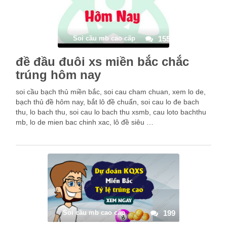
Soi cầu mb cao cấp
155
đề đầu đuôi xs miền bắc chắc
trúng hôm nay
soi cầu bạch thủ miền bắc, soi cau cham chuan, xem lo de,
bạch thủ đề hôm nay, bắt lô đề chuẩn, soi cau lo đe bach
thu, lo bach thu, soi cau lo bach thu xsmb, cau loto bachthu
mb, lo de mien bac chinh xac, lô đề siêu …
Soi cầu mb cao cấp
199