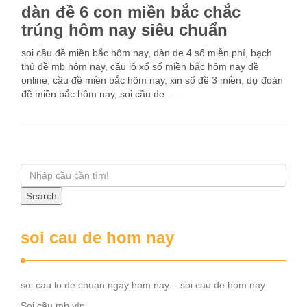
dàn đề 6 con miền bắc chắc
trúng hôm nay siêu chuẩn
soi cầu đề miền bắc hôm nay, dàn de 4 số miễn phí, bạch
thủ đề mb hôm nay, cầu lô xổ số miền bắc hôm nay đề
online, cầu đề miền bắc hôm nay, xin số đề 3 miền, dự đoán
đề miền bắc hôm nay, soi cầu de …
Search
soi cau de hom nay
soi cau lo de chuan ngay hom nay – soi cau de hom nay
Soi cầu mb víp