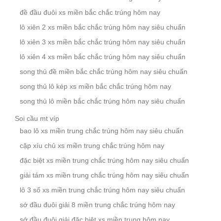
đề đầu đuôi xs miền bắc chắc trúng hôm nay
lô xiên 2 xs miền bắc chắc trúng hôm nay siêu chuẩn
lô xiên 3 xs miền bắc chắc trúng hôm nay siêu chuẩn
lô xiên 4 xs miền bắc chắc trúng hôm nay siêu chuẩn
song thủ đề miền bắc chắc trúng hôm nay siêu chuẩn
song thủ lô kép xs miền bắc chắc trúng hôm nay
song thủ lô miền bắc chắc trúng hôm nay siêu chuẩn
Soi cầu mt víp
bao lô xs miền trung chắc trúng hôm nay siêu chuẩn
cặp xíu chủ xs miền trung chắc trúng hôm nay
đặc biệt xs miền trung chắc trúng hôm nay siêu chuẩn
giải tám xs miền trung chắc trúng hôm nay siêu chuẩn
lô 3 số xs miền trung chắc trúng hôm nay siêu chuẩn
sớ đầu đuôi giải 8 miền trung chắc trúng hôm nay
sớ đầu đuôi giải đặc biệt xs miền trung hôm nay