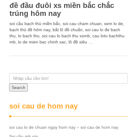
đề đầu đuôi xs miền bắc chắc
trúng hôm nay
soi cầu bạch thủ miền bắc, soi cau cham chuan, xem lo de,
bạch thủ đề hôm nay, bắt lô đề chuẩn, soi cau lo đe bach
thu, lo bach thu, soi cau lo bach thu xsmb, cau loto bachthu
mb, lo de mien bac chinh xac, lô đề siêu …
Search
soi cau de hom nay
soi cau lo de chuan ngay hom nay – soi cau de hom nay
Soi cầu mb víp