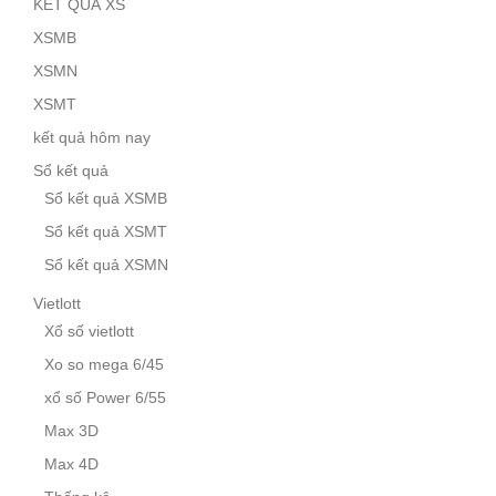
KẾT QUẢ XS
XSMB
XSMN
XSMT
kết quả hôm nay
Sổ kết quả
Sổ kết quả XSMB
Sổ kết quả XSMT
Sổ kết quả XSMN
Vietlott
Xổ số vietlott
Xo so mega 6/45
xổ số Power 6/55
Max 3D
Max 4D